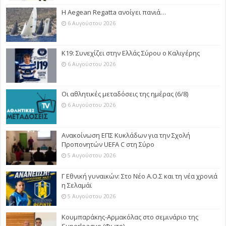
Η Aegean Regatta ανοίγει πανιά…
6 Αυγούστου 2026
Κ19: Συνεχίζει στην Ελλάς Σύρου ο Καλιγέρης
6 Αυγούστου 2026
Οι αθλητικές μεταδόσεις της ημέρας (6/8)
6 Αυγούστου 2026
Ανακοίνωση ΕΠΣ Κυκλάδων για την Σχολή
Προπονητών UEFA C στη Σύρο
5 Αυγούστου 2026
Γ Εθνική γυναικών: Στο Νέο Α.Ο.Σ και τη νέα χρονιά
η Σελαμάϊ
5 Αυγούστου 2026
Κουμπαράκης-Αρμακόλας στο σεμινάριο της
Superleague (Φωτο)