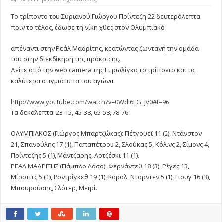
ΤΟ
ΤΡΙΠΟΝΤΟ
Το τρίποντο του Συριανού Γιώργου Πρίντεζη 22 δευτερόλεπτα
ΤΗΣ
πριν το τέλος, έδωσε τη νίκη χθες στον Ολυμπιακό
ΝΙΚΗΣ
(ΒΙΝΤΕΟ)
απέναντι στην Ρεάλ Μαδρίτης, κρατώντας ζωντανή την ομάδα
του στην διεκδίκηση της πρόκρισης.
Δείτε από την web camera της Ευρωλίγκα το τρίποντο και τα
καλύτερα στιγμιότυπα του αγώνα.
http://www.youtube.com/watch?v=0WdI6FG_jv0#t=96
Τα δεκάλεπτα: 23-15, 45-38, 65-58, 78-76
ΟΛΥΜΠΙΑΚΟΣ (Γιώργος Μπαρτζώκας): Πέτγουεϊ 11 (2), Ντάνστον
21, Σπανούλης 17 (1), Παπαπέτρου 2, Σλούκας 5, Κόλινς 2, Σίμονς 4,
Πρίντεζης 5 (1), Μάντζαρης, Λοτζέσκι 11 (1).
ΡΕΑΛ ΜΑΔΡΙΤΗΣ (Πάμπλο Λάσο): Φερνάντεθ 18 (3), Ρέγες 13,
Μίροτιτς 5 (1), Ροντρίγκεθ 19 (1), Κάρολ, Ντάρντεν 5 (1), Γιουγ 16 (3),
Μπουρούσης, Σλότερ, Μεϊρί.