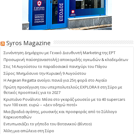
Syros Magazine
Συνάντηση Δημάρχου με Γενικό Διευθυντή Marketing της ΕΡΤ
Προσωρινή παύση(αναστολή;) αποκομιδής ογκωδών & κλαδεμάτων
Στις 14 Αυγούστου το παραδοσιακό πανηγύρι του Πάγου
Σύρος: Μνημόσυνο την Κυριακή 9 Αυγούστου
Η Aegean Regatta ανοίγει πανιά για 25η φορά στο Αιγαίο
Πρώτη προσέγγιση του υπερπολυτελούς EXPLORA II στη Σύρο με
θετικές προοπτικές για το 2027
Κριστιάνο Ρονάλντο: Μέσα στο γκαράζ-μουσείο με τα 40 supercars
των 100 εκατ. ευρώ – «Δεν οδηγώ ποτέ»
Μια βραδιά αγάπης, μουσικής και προσφοράς από το Σύλλογο
Καρκινοπαθών
Εντυπωσιάζει το γήπεδο του Βοτανικού (Βίντεο)
Άλλη μια απώλεια στη Σύρο