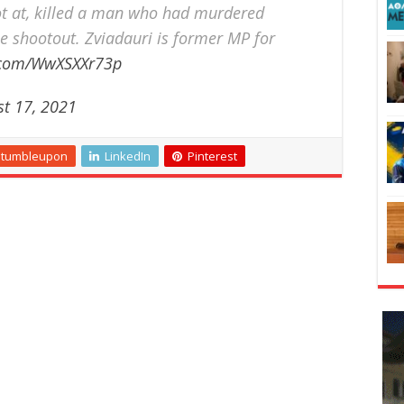
hot at, killed a man who had murdered
me shootout. Zviadauri is former MP for
r.com/WwXSXXr73p
st 17, 2021
Stumbleupon
LinkedIn
Pinterest