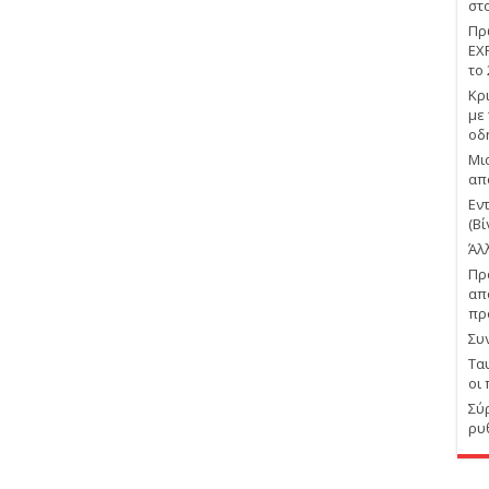
στ
Πρ
EX
το
Κρ
με
οδ
Μι
απ
Εν
(Βί
Άλ
Πρ
απ
πρ
Συ
Τα
οι
Σύ
ρυ