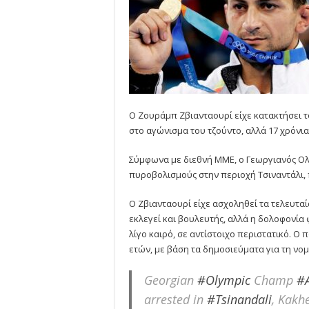
Ο Ζουράμπ Ζβιανταουρί είχε κατακτήσει τ
στο αγώνισμα του τζούντο, αλλά 17 χρόνι
Σύμφωνα με διεθνή ΜΜΕ, ο Γεωργιανός Ο
πυροβολισμούς στην περιοχή Τσιναντάλι, 
Ο Ζβιανταουρί είχε ασχοληθεί τα τελευταία
εκλεγεί και βουλευτής, αλλά η δολοφονία 
λίγο καιρό, σε αντίστοιχο περιστατικό. Ο
ετών, με βάση τα δημοσιεύματα για τη νο
Georgian
#Olympic
Champ
#
arrested in
#Tsinandali
, Kakh