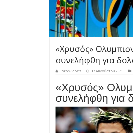
«Χρυσός» Ολυμπιον
συνελήφθη για δο
Syros-Sports
17 Αυγούστου 2021
«Χρυσός» Ολυμπ
συνελήφθη για 