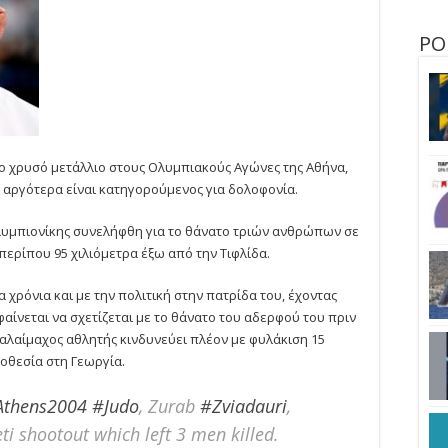
ΡΟ
ο χρυσό μετάλλιο στους Ολυμπιακούς Αγώνες της Αθήνα,
α αργότερα είναι κατηγορούμενος για δολοφονία.
λυμπιονίκης συνελήφθη για το θάνατο τριών ανθρώπων σε
περίπου 95 χιλιόμετρα έξω από την Τιφλίδα.
 χρόνια και με την πολιτική στην πατρίδα του, έχοντας
φαίνεται να σχετίζεται με το θάνατο του αδερφού του πριν
 παλαίμαχος αθλητής κινδυνεύει πλέον με φυλάκιση 15
μοθεσία στη Γεωργία.
Athens2004
#Judo
, Zurab
#Zviadauri
,
eti shootout which left 3 men killed.