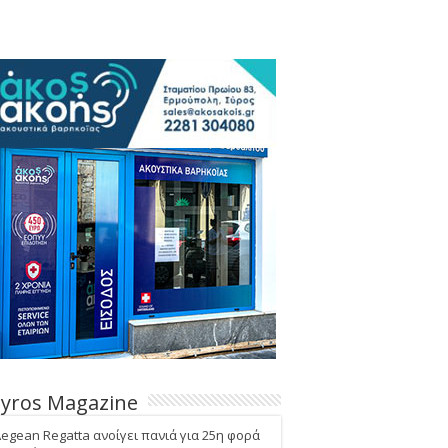
Syros Magazine
Aegean Regatta ανοίγει πανιά για 25η φορά