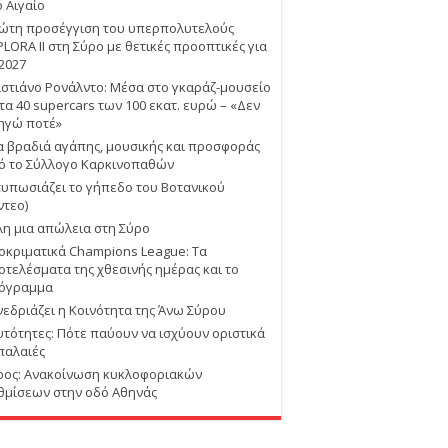
ο Αιγαίο
ώτη προσέγγιση του υπερπολυτελούς
PLORA II στη Σύρο με θετικές προοπτικές για
 2027
ιστιάνο Ρονάλντο: Μέσα στο γκαράζ-μουσείο
 τα 40 supercars των 100 εκατ. ευρώ – «Δεν
ηγώ ποτέ»
α βραδιά αγάπης, μουσικής και προσφοράς
ό το Σύλλογο Καρκινοπαθών
τυπωσιάζει το γήπεδο του Βοτανικού
ντεο)
λη μια απώλεια στη Σύρο
οκριματικά Champions League: Τα
οτελέσματα της χθεσινής ημέρας και το
όγραμμα
νεδριάζει η Κοινότητα της Άνω Σύρου
υτότητες: Πότε παύουν να ισχύουν οριστικά
 παλαιές
ρος: Ανακοίνωση κυκλοφοριακών
θμίσεων στην οδό Αθηνάς