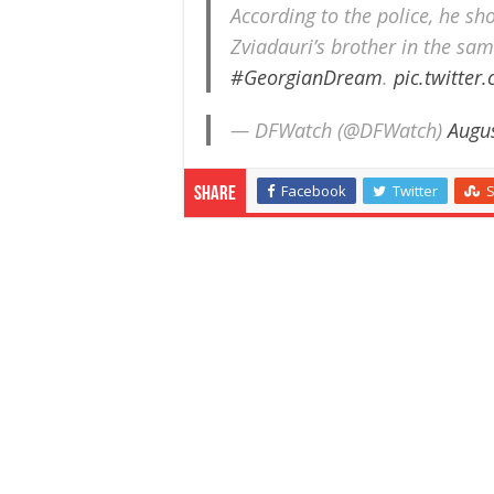
According to the police, he s
Zviadauri’s brother in the sa
#GeorgianDream
.
pic.twitte
— DFWatch (@DFWatch)
Augu
Facebook
Twitter
Share