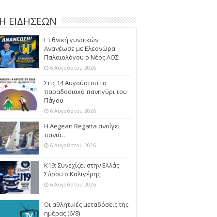
Η ΕΙΔΗΣΕΩΝ
Γ Εθνική γυναικών:
Ανανέωσε με Ελεονώρα
Παλαιολόγου ο Νέος ΑΟΣ
6 Αυγούστου 2026
Στις 14 Αυγούστου το
παραδοσιακό πανηγύρι του
Πάγου
6 Αυγούστου 2026
Η Aegean Regatta ανοίγει
πανιά…
6 Αυγούστου 2026
Κ19: Συνεχίζει στην Ελλάς
Σύρου ο Καλιγέρης
6 Αυγούστου 2026
Οι αθλητικές μεταδόσεις της
ημέρας (6/8)