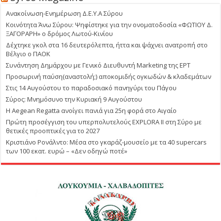
Ανακοίνωση-Ενημέρωση Δ.Ε.Υ.Α Σύρου
Κοινότητα Άνω Σύρου: Ψηφίστηκε για την ονοματοδοσία «ΦΩΤΙΟΥ Δ.
ΞΑΓΟΡΑΡΗ» ο δρόμος Λωτού-Κινίου
Δέχτηκε γκολ στα 16 δευτερόλεπτα, ήττα και ψάχνει ανατροπή στο
Βέλγιο ο ΠΑΟΚ
Συνάντηση Δημάρχου με Γενικό Διευθυντή Marketing της ΕΡΤ
Προσωρινή παύση(αναστολή;) αποκομιδής ογκωδών & κλαδεμάτων
Στις 14 Αυγούστου το παραδοσιακό πανηγύρι του Πάγου
Σύρος: Μνημόσυνο την Κυριακή 9 Αυγούστου
Η Aegean Regatta ανοίγει πανιά για 25η φορά στο Αιγαίο
Πρώτη προσέγγιση του υπερπολυτελούς EXPLORA II στη Σύρο με
θετικές προοπτικές για το 2027
Κριστιάνο Ρονάλντο: Μέσα στο γκαράζ-μουσείο με τα 40 supercars
των 100 εκατ. ευρώ – «Δεν οδηγώ ποτέ»