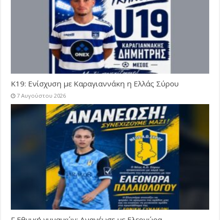
Κ19: Ενίσχυση με Καραγιαννάκη η Ελλάς Σύρου
7 Αυγούστου 2026
Γ Εθνική γυναικών: Ανανέωσε με Ελεονώρα