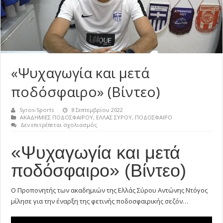
«Ψυχαγωγία και μετά
ποδόσφαιρο» (Βίντεο)
Syros-Sports
8 Σεπτεμβρίου 2022
ΑΚΑΔΗΜΙΕΣ ΠΟΔΟΣΦΑΙΡΟΥ
,
ΕΛΛΑΣ ΣΥΡΟΥ
,
ΠΟΔΟΣΦΑΙΡΟ
στο
Δεν επιτρέπεται σχολιασμός
«Ψυχαγωγία
και
«Ψυχαγωγία και μετά
μετά
ποδόσφαιρο»
(Βίντεο)
ποδόσφαιρο» (Βίντεο)
Ο Προπονητής των ακαδημιών της Ελλάς Σύρου Αντώνης Ντόγος
μίλησε για την έναρξη της φετινής ποδοσφαιρικής σεζόν…