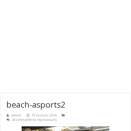
beach-asports2
admin
13 Ιουλίου 2014
στο
Δεν επιτρέπεται σχολιασμός
beach-
asports2