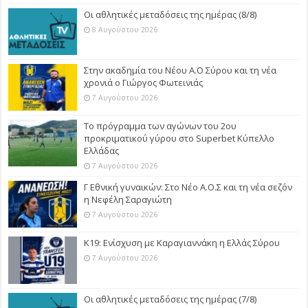
Οι αθλητικές μεταδόσεις της ημέρας (8/8)
8 Αυγούστου 2026
Στην ακαδημία του Νέου Α.Ο Σύρου και τη νέα
χρονιά ο Γιώργος Φωτεινιάς
7 Αυγούστου 2026
Το πρόγραμμα των αγώνων του 2ου
προκριματικού γύρου στο Superbet Κύπελλο
Ελλάδας
7 Αυγούστου 2026
Γ Εθνική γυναικών: Στο Νέο Α.Ο.Σ και τη νέα σεζόν
η Νεφέλη Σαραγιώτη
7 Αυγούστου 2026
Κ19: Ενίσχυση με Καραγιαννάκη η Ελλάς Σύρου
7 Αυγούστου 2026
Οι αθλητικές μεταδόσεις της ημέρας (7/8)