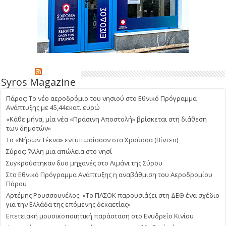
Syros Magazine
Πάρος: Το νέο αεροδρόμιο του νησιού στο Εθνικό Πρόγραμμα
Ανάπτυξης με 45,44εκατ. ευρώ
«Κάθε μήνα, μία νέα «Πράσινη Αποστολή» βρίσκεται στη διάθεση
των δημοτών»
Τα «Νήσων Τέκνα» εντυπωσίασαν στα Χρούσσα (Βίντεο)
Σύρος: ΄’Άλλη μια απώλεια στο νησί
Συγκρούστηκαν δυο μηχανές στο Λιμάνι της Σύρου
Στο Εθνικό Πρόγραμμα Ανάπτυξης η αναβάθμιση του Αεροδρομίου
Πάρου
Αρτέμης Ρουσσουνέλος: «Το ΠΑΣΟΚ παρουσιάζει στη ΔΕΘ ένα σχέδιο
για την Ελλάδα της επόμενης δεκαετίας»
Επετειακή μουσικοποιητική παράσταση στο Ενυδρείο Κινίου