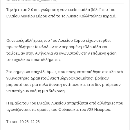
ΗΤΤΑ
ΓΙΑ
Την ήττα με 2-0 σετ γνώρισε η γυναικεία ομάδα βόλεϊ του 1ου
ΤΟ
Ενιαίου Λυκείου Σύρου από το 1ο Λύκειο Καλλίπολης Πειραιά…
1Ο
ΛΥΚΕΙΟ
ΣΥΡΟΥ
Οι νεαρές αθλήτριες του 1ου Λυκείου Σύρου είχαν στεφθεί
πρωταθλήτριες Κυκλάδων την περασμένη εβδομάδα και
ταξίδεψαν στην Αθήνα για να αγωνιστούν στην επόμενη φάση
του σχολικού πρωταθλήματος.
Στο σημερινό παιχνίδι όμως, που πραγματοποιήθηκε στο κλειστό
γυμναστήριο Δραπετσώνας “Γιώργος Κασιμάτης”, βρήκαν
μπροστά τους μία πολύ δυνατή αντίπαλο και έτσι δεν μπόρεσαν
να πετύχουν ακόμη μία διάκριση.
Η ομάδα του 1ου Ενιαίου Λυκείου απαρτίζεται από αθλήτριες που
αγωνίζονται στις ομάδες του Φοίνικα και του ΑΣΕ Νεωρίου.
Τα σετ: 10-25, 12-25