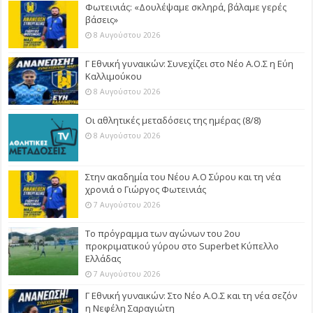
Φωτεινιάς: «Δουλέψαμε σκληρά, βάλαμε γερές
βάσεις»
8 Αυγούστου 2026
Γ Εθνική γυναικών: Συνεχίζει στο Νέο Α.Ο.Σ η Εύη
Καλλιμούκου
8 Αυγούστου 2026
Οι αθλητικές μεταδόσεις της ημέρας (8/8)
8 Αυγούστου 2026
Στην ακαδημία του Νέου Α.Ο Σύρου και τη νέα
χρονιά ο Γιώργος Φωτεινιάς
7 Αυγούστου 2026
Το πρόγραμμα των αγώνων του 2ου
προκριματικού γύρου στο Superbet Κύπελλο
Ελλάδας
7 Αυγούστου 2026
Γ Εθνική γυναικών: Στο Νέο Α.Ο.Σ και τη νέα σεζόν
η Νεφέλη Σαραγιώτη