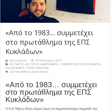
«Από το 1983… συμμετέχει
στο πρωτάθλημα της ΕΠΣ
Κυκλάδων»
Syros-Sports
25 Ιανουαρίου 2019
ΑΟ ΠΑΓΟΥ
,
ΑΟ ΣΥΡΟΥ
,
ΑΦΙΕΡΩΜΑΤΑ - ΣΥΝΕΝΤΕΥΞΕΙΣ (ΠΟΔΟΣΦΑΙΡΟ)
,
ΠΟΔΟΣΦΑΙΡΟ
,
ΤΟΠΙΚΟ ΑΝΔΡΩΝ
στο
Δεν επιτρέπεται σχολιασμός
«Από
το
«Από το 1983… συμμετέχει
1983…
συμμετέχει
στο πρωτάθλημα της ΕΠΣ
στο
πρωτάθλημα
Κυκλάδων»
της
ΕΠΣ
Κυκλάδων»
Ο Α.Ο Πάγου δίνει αύριο ίσως το σημαντικότερο παιχνίδι της