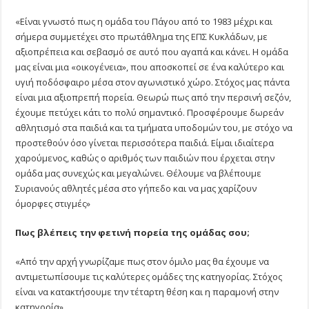
«Είναι γνωστό πως η ομάδα του Πάγου από το 1983 μέχρι και
σήμερα συμμετέχει στο πρωτάθλημα της ΕΠΣ Κυκλάδων, με
αξιοπρέπεια και σεβασμό σε αυτό που αγαπά και κάνει. Η ομάδα
μας είναι μια «οικογένεια», που αποσκοπεί σε ένα καλύτερο και
υγιή ποδόσφαιρο μέσα στον αγωνιστικό χώρο. Στόχος μας πάντα
είναι μια αξιοπρεπή πορεία. Θεωρώ πως από την περσινή σεζόν,
έχουμε πετύχει κάτι το πολύ σημαντικό. Προσφέρουμε δωρεάν
αθλητισμό στα παιδιά και τα τμήματα υποδομών του, με στόχο να
προστεθούν όσο γίνεται περισσότερα παιδιά. Είμαι ιδιαίτερα
χαρούμενος, καθώς ο αριθμός των παιδιών που έρχεται στην
ομάδα μας συνεχώς και μεγαλώνει. Θέλουμε να βλέπουμε
Συριανούς αθλητές μέσα στο γήπεδο και να μας χαρίζουν
όμορφες στιγμές»
Πως βλέπεις την φετινή πορεία της ομάδας σου;
«Από την αρχή γνωρίζαμε πως στον όμιλο μας θα έχουμε να
αντιμετωπίσουμε τις καλύτερες ομάδες της κατηγορίας. Στόχος
είναι να κατακτήσουμε την τέταρτη θέση και η παραμονή στην
κατηγορία»