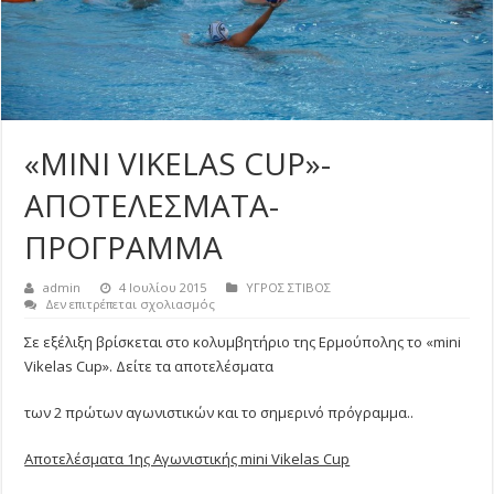
«MINI VIKELAS CUP»-
ΑΠΟΤΕΛΕΣΜΑΤΑ-
ΠΡΟΓΡΑΜΜΑ
admin
4 Ιουλίου 2015
ΥΓΡΟΣ ΣΤΙΒΟΣ
στο
Δεν επιτρέπεται σχολιασμός
«MINI
VIKELAS
Σε εξέλιξη βρίσκεται στο κολυμβητήριο της Ερμούπολης το «mini
CUP»-
Vikelas Cup». Δείτε τα αποτελέσματα
ΑΠΟΤΕΛΕΣΜΑΤΑ-
ΠΡΟΓΡΑΜΜΑ
των 2 πρώτων αγωνιστικών και το σημερινό πρόγραμμα..
Αποτελέσματα 1ης Αγωνιστικής mini Vikelas Cup