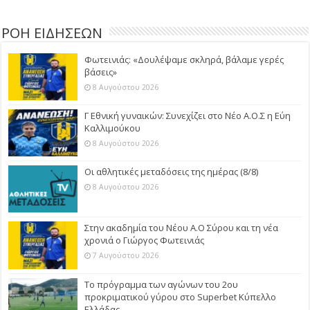
ΡΟΗ ΕΙΔΗΣΕΩΝ
Φωτεινιάς: «Δουλέψαμε σκληρά, βάλαμε γερές
βάσεις»
8 Αυγούστου 2026
Γ Εθνική γυναικών: Συνεχίζει στο Νέο Α.Ο.Σ η Εύη
Καλλιμούκου
8 Αυγούστου 2026
Οι αθλητικές μεταδόσεις της ημέρας (8/8)
8 Αυγούστου 2026
Στην ακαδημία του Νέου Α.Ο Σύρου και τη νέα
χρονιά ο Γιώργος Φωτεινιάς
7 Αυγούστου 2026
Το πρόγραμμα των αγώνων του 2ου
προκριματικού γύρου στο Superbet Κύπελλο
Ελλάδας