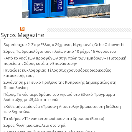
Syros Magazine
Superleague 2: Στην Ελλάς ο 24χρονος Νιγηριανός Oche Ochowechi
Σύρος: Τα δρομολόγια των πλοίων από 10 μέχρι 16 Αυγούστου
«Από το νησί των προσφύγων στην πόλη των εμπόρων – Η ιστορική
πορεία της Σύρας κατά την Επανάσταση»
Πινακίδες κυκλοφορίας: Τέλος στις χρονοβόρες διαδικασίες
κατασκευής τους
Συνάντηση με Γενικό Πρόξενο της Κυπριακής Δημοκρατίας στη
Θεσσαλονίκη
Πάρος: Το νέο αεροδρόμιο του νησιού στο Εθνικό Πρόγραμμα
Ανάπτυξης με 45,44εκατ. ευρώ
«Κάθε μήνα, μία νέα «Πράσινη Αποστολή» βρίσκεται στη διάθεση
των δημοτών»
Τα «Νήσων Τέκνα» εντυπωσίασαν στα Χρούσσα (Βίντεο)
Σύρος: ΄’Άλλη μια απώλεια στο νησί
Συγκρούστηκαν δυο μηχανές στο Λιμάνι της Σύρου