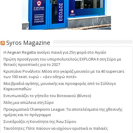
Syros Magazine
Η Aegean Regatta ανοίγει πανιά για 25η φορά στο Αιγαίο
Πρώτη προσέγγιση του υπερπολυτελούς EXPLORA II στη Σύρο με
θετικές προοπτικές για το 2027
Κριστιάνο Ρονάλντο: Μέσα στο γκαράζ-μουσείο με τα 40 supercars
των 100 εκατ. ευρώ – «Δεν οδηγώ ποτέ»
Μια βραδιά αγάπης, μουσικής και προσφοράς από το Σύλλογο
Καρκινοπαθών
Εντυπωσιάζει το γήπεδο του Βοτανικού (Βίντεο)
Άλλη μια απώλεια στη Σύρο
Προκριματικά Champions League: Τα αποτελέσματα της χθεσινής
ημέρας και το πρόγραμμα
Συνεδριάζει η Κοινότητα της Άνω Σύρου
Ταυτότητες: Πότε παύουν να ισχύουν οριστικά οι παλαιές