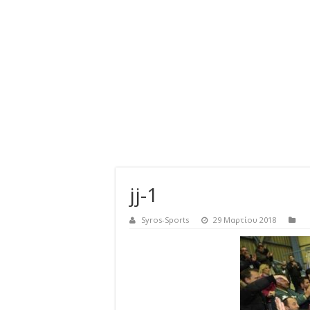
jj-1
Syros-Sports
29 Μαρτίου 2018