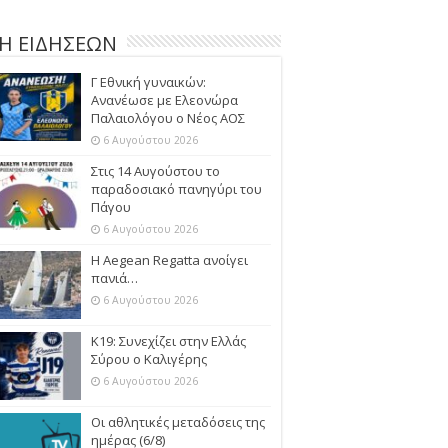
Η ΕΙΔΗΣΕΩΝ
Γ Εθνική γυναικών:
Ανανέωσε με Ελεονώρα
Παλαιολόγου ο Νέος ΑΟΣ
6 Αυγούστου 2026
Στις 14 Αυγούστου το
παραδοσιακό πανηγύρι του
Πάγου
6 Αυγούστου 2026
Η Aegean Regatta ανοίγει
πανιά…
6 Αυγούστου 2026
Κ19: Συνεχίζει στην Ελλάς
Σύρου ο Καλιγέρης
6 Αυγούστου 2026
Οι αθλητικές μεταδόσεις της
ημέρας (6/8)