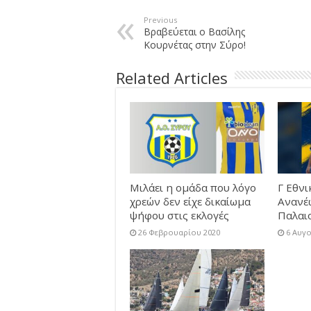
Previous
Βραβεύεται ο Βασίλης
Κουρνέτας στην Σύρο!
Related Articles
Μιλάει η ομάδα που λόγο
Γ Εθνι
χρεών δεν είχε δικαίωμα
Ανανέ
ψήφου στις εκλογές
Παλαι
26 Φεβρουαρίου 2020
6 Αυγ