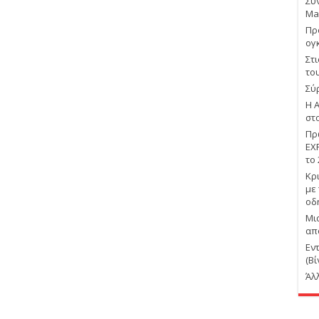
Συ
Ma
Πρ
ογ
Στ
το
Σύ
Η 
στ
Πρ
EX
το
Κρ
με
οδ
Μι
απ
Εν
(Βί
Άλ