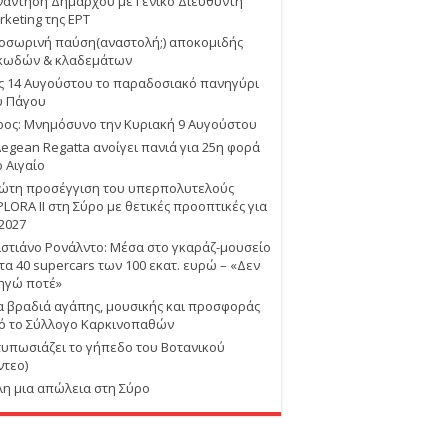
νάντηση Δημάρχου με Γενικό Διευθυντή
rketing της ΕΡΤ
οσωρινή παύση(αναστολή;) αποκομιδής
κωδών & κλαδεμάτων
ις 14 Αυγούστου το παραδοσιακό πανηγύρι
υ Πάγου
ρος: Μνημόσυνο την Κυριακή 9 Αυγούστου
Aegean Regatta ανοίγει πανιά για 25η φορά
ο Αιγαίο
ώτη προσέγγιση του υπερπολυτελούς
PLORA II στη Σύρο με θετικές προοπτικές για
 2027
ιστιάνο Ρονάλντο: Μέσα στο γκαράζ-μουσείο
 τα 40 supercars των 100 εκατ. ευρώ – «Δεν
ηγώ ποτέ»
α βραδιά αγάπης, μουσικής και προσφοράς
ό το Σύλλογο Καρκινοπαθών
τυπωσιάζει το γήπεδο του Βοτανικού
ντεο)
λη μια απώλεια στη Σύρο