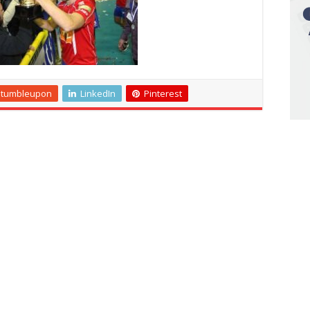
Stumbleupon
LinkedIn
Pinterest