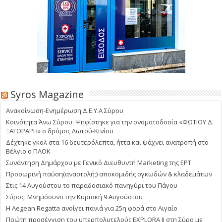
Syros Magazine
Ανακοίνωση-Ενημέρωση Δ.Ε.Υ.Α Σύρου
Κοινότητα Άνω Σύρου: Ψηφίστηκε για την ονοματοδοσία «ΦΩΤΙΟΥ Δ.
ΞΑΓΟΡΑΡΗ» ο δρόμος Λωτού-Κινίου
Δέχτηκε γκολ στα 16 δευτερόλεπτα, ήττα και ψάχνει ανατροπή στο
Βέλγιο ο ΠΑΟΚ
Συνάντηση Δημάρχου με Γενικό Διευθυντή Marketing της ΕΡΤ
Προσωρινή παύση(αναστολή;) αποκομιδής ογκωδών & κλαδεμάτων
Στις 14 Αυγούστου το παραδοσιακό πανηγύρι του Πάγου
Σύρος: Μνημόσυνο την Κυριακή 9 Αυγούστου
Η Aegean Regatta ανοίγει πανιά για 25η φορά στο Αιγαίο
Πρώτη προσέγγιση του υπερπολυτελούς EXPLORA II στη Σύρο με