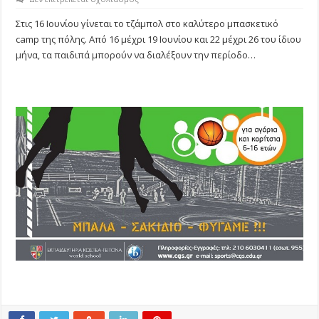
«ΝΙΚΟΣ
ΜΠΟΥΝΤΟΥΡΗΣ
Στις 16 Ιουνίου γίνεται το τζάμπολ στο καλύτερο μπασκετικό
BASKETBALL
camp της πόλης.
Από 16 μέχρι 19 Ιουνίου και 22 μέχρι 26 του ίδιου
DAY
CAMP»
μήνα, τα παιδιπά μπορούν να διαλέξουν την περίοδο…