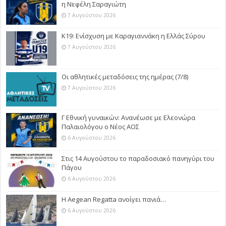
η Νεφέλη Σαραγιώτη
7 Αυγούστου 2026
Κ19: Ενίσχυση με Καραγιαννάκη η Ελλάς Σύρου
7 Αυγούστου 2026
Οι αθλητικές μεταδόσεις της ημέρας (7/8)
7 Αυγούστου 2026
Γ Εθνική γυναικών: Ανανέωσε με Ελεονώρα
Παλαιολόγου ο Νέος ΑΟΣ
6 Αυγούστου 2026
Στις 14 Αυγούστου το παραδοσιακό πανηγύρι του
Πάγου
6 Αυγούστου 2026
Η Aegean Regatta ανοίγει πανιά…
6 Αυγούστου 2026