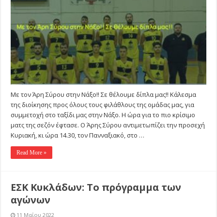
Σύρου
στην
Νάξο!!
Σε
θέλουμε
δίπλα
μας!!
Με τον Άρη Σύρου στην Νάξο!! Σε θέλουμε δίπλα μας!! Κάλεσμα
της διοίκησης προς όλους τους φιλάθλους της ομάδας μας, για
συμμετοχή στο ταξίδι μας στην Νάξο. Η ώρα για το πιο κρίσιμο
ματς της σεζόν έφτασε. Ο Άρης Σύρου αντιμετωπίζει την προσεχή
Κυριακή, κι ώρα 14.30, τον Πανναξιακό, στο …
Read More »
ΕΣΚ Κυκλάδων: Το πρόγραμμα των
αγώνων
11 Μαΐου 2022