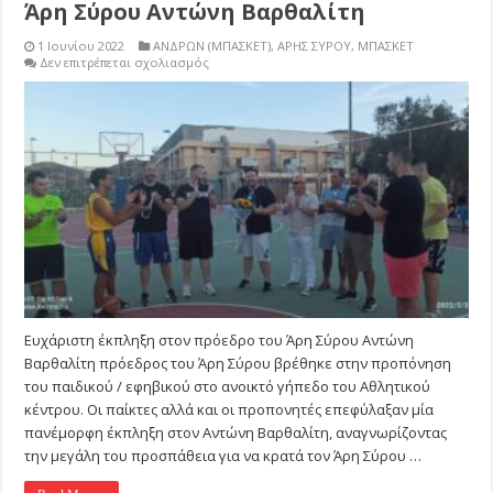
Άρη Σύρου Αντώνη Βαρθαλίτη
1 Ιουνίου 2022
ΑΝΔΡΩΝ (ΜΠΑΣΚΕΤ)
,
ΑΡΗΣ ΣΥΡΟΥ
,
ΜΠΑΣΚΕΤ
στο
Δεν επιτρέπεται σχολιασμός
Ευχάριστη
έκπληξη
στον
πρόεδρο
του
Άρη
Σύρου
Αντώνη
Βαρθαλίτη
Ευχάριστη έκπληξη στον πρόεδρο του Άρη Σύρου Αντώνη
Βαρθαλίτη πρόεδρος του Άρη Σύρου βρέθηκε στην προπόνηση
του παιδικού / εφηβικού στο ανοικτό γήπεδο του Αθλητικού
κέντρου. Οι παίκτες αλλά και οι προπονητές επεφύλαξαν μία
πανέμορφη έκπληξη στον Αντώνη Βαρθαλίτη, αναγνωρίζοντας
την μεγάλη του προσπάθεια για να κρατά τον Άρη Σύρου …