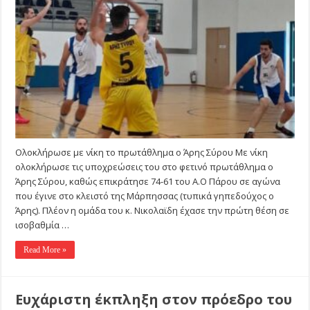
νίκη
το
πρωτάθλημα
ο
Άρης
Σύρου
Ολοκλήρωσε με νίκη το πρωτάθλημα ο Άρης Σύρου Με νίκη
ολοκλήρωσε τις υποχρεώσεις του στο φετινό πρωτάθλημα ο
Άρης Σύρου, καθώς επικράτησε 74-61 του Α.Ο Πάρου σε αγώνα
που έγινε στο κλειστό της Μάρπησσας (τυπικά γηπεδούχος ο
Άρης). Πλέον η ομάδα του κ. Νικολαϊδη έχασε την πρώτη θέση σε
ισοβαθμία …
Read More »
Ευχάριστη έκπληξη στον πρόεδρο του