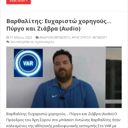
Read More »
Βαρθαλίτης: Ευχαριστώ χορηγούς…
Πύργο και Ζιάβρα (Audio)
31 Μαΐου 2022
ΑΝΔΡΩΝ (ΜΠΑΣΚΕΤ)
,
ΑΡΗΣ ΣΥΡΟΥ
,
ΜΠΑΣΚΕΤ
στο
Δεν επιτρέπεται σχολιασμός
Βαρθαλίτης:
Ευχαριστώ
χορηγούς…
Πύργο
και
Ζιάβρα
(Audio)
Βαρθαλίτης: Ευχαριστώ χορηγούς… Πύργο και Ζιάβρα (Audio) Ο
Πρόεδρος του Άρη Σύρου στο μπάσκετ Αντώνης Βαρθαλίτης ήταν
καλεσμένος της αθλητικής ραδιοφωνικής εκπομπής Στο VAR με