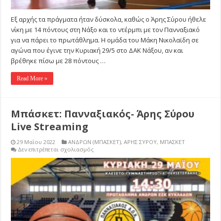
Εξ αρχής τα πράγματα ήταν δύσκολα, καθώς ο Άρης Σύρου ήθελε
νίκη με 14 πόντους στη Νάξο και το ντέρμπι με τον Πανναξιακό
για να πάρει το πρωτάθλημα. Η ομάδα του Μάκη Νικολαϊδη σε
αγώνα που έγινε την Κυριακή 29/5 στο ΔΑΚ Νάξου, αν και
βρέθηκε πίσω με 28 πόντους …
Read More »
Μπάσκετ: Πανναξιακός- Άρης Σύρου
Live Streaming
29 Μαΐου 2022
ΑΝΔΡΩΝ (ΜΠΑΣΚΕΤ)
,
ΑΡΗΣ ΣΥΡΟΥ
,
ΜΠΑΣΚΕΤ
στο
Δεν επιτρέπεται σχολιασμός
Μπάσκετ:
Πανναξιακός-
Άρης
Σύρου
Live
Streaming