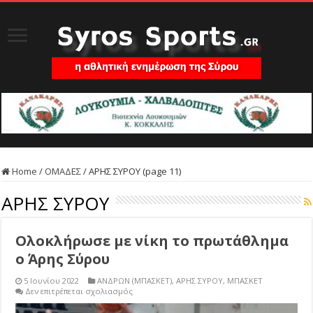
Home
/
ΟΜΑΔΕΣ
/
ΑΡΗΣ ΣΥΡΟΥ (page 11)
ΑΡΗΣ ΣΥΡΟΥ
Ολοκλήρωσε με νίκη το πρωτάθλημα
ο Άρης Σύρου
5 Ιουνίου 2022
ΑΝΔΡΩΝ (ΜΠΑΣΚΕΤ)
,
ΑΡΗΣ ΣΥΡΟΥ
,
ΜΠΑΣΚΕΤ
στο
Δεν επιτρέπεται σχολιασμός
Ολοκλήρωσε
με