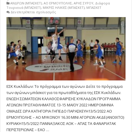
ΑΝΔΡΩΝ (ΜΠΑΣΚΕΤ)
,
ΑΟ ΕΡΜΟΥΠΟΛΗΣ
,
ΑΡΗΣ ΣΥΡΟΥ
,
Διάφορα
Τουρνουά (ΜΠΑΣΚΕΤ)
,
ΜΙΚΡΕΣ ΗΛΙΚΙΕΣ (ΜΠΑΣΚΕΤ)
,
ΜΠΑΣΚΕΤ
στο
Δεν επιτρέπεται σχολιασμός
ΕΣΚ
Κυκλάδων:
Το
πρόγραμμα
των
αγώνων
ΕΣΚ Κυκλάδων: Το πρόγραμμα των αγώνων Δείτε το πρόγραμμα
των αγώνων μπάσκετ για τα πρωταθλήματα της ΕΣΚ Κυκλάδων.
ΕΝΩΣΗ ΣΩΜΑΤΕΙΩΝ ΚΑΛΑΘΟΣΦΑΙΡΙΣΗΣ ΚΥΚΛΑΔΩΝ ΠΡΟΓΡΑΜΜΑ
ΑΓΩΝΩΝ ΠΡΩΤΑΘΛΗΜΑΤΟΣ 13-15 ΜΑΪΟΥ 2022 ΗΜΕΡΟΜΗΝΙΑ
ΟΜΑΔΕΣ ΩΡΑ ΚΑΤΗΓΟΡΙΑ ΓΗΠΕΔΟ ΠΑΡΑΣΚΕΥΗ13/5/2022 ΑΟ
ΕΡΜΟΥΠΟΛΗΣ – ΑΟ ΜΥΚΟΝΟΥ 16.30 ΜΙΝΙ ΑΓΟΡΙΩΝ ΑΚΔΕ(ΑΝΟΙΧΤΟ)
ΚΥΡΙΑΚΗ15/5/2022 ΠΑΝΝΑΞΙΑΚΟΣ ΑΟΚ – ΑΠΑΣ ΤΑ ΦΑΝΑΡΙΑΤΑΚ
ΠΕΡΙΣΤΕΡΙΩΝΑΣ – ΕΑΟ …