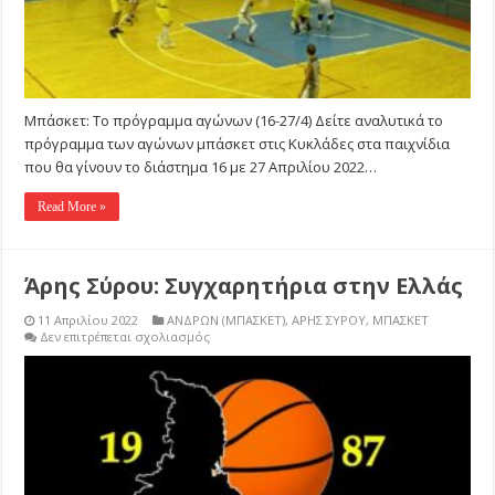
Μπάσκετ: Το πρόγραμμα αγώνων (16-27/4) Δείτε αναλυτικά το
πρόγραμμα των αγώνων μπάσκετ στις Κυκλάδες στα παιχνίδια
που θα γίνουν το διάστημα 16 με 27 Απριλίου 2022…
Read More »
Άρης Σύρου: Συγχαρητήρια στην Ελλάς
11 Απριλίου 2022
ΑΝΔΡΩΝ (ΜΠΑΣΚΕΤ)
,
ΑΡΗΣ ΣΥΡΟΥ
,
ΜΠΑΣΚΕΤ
στο
Δεν επιτρέπεται σχολιασμός
Άρης
Σύρου:
Συγχαρητήρια
στην
Ελλάς