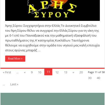
Άρης Σύρου: Συγχαρητήρια στην Ελλάς Το Διοικητικό Συμβούλιο
του Άρη Σύρου θέλει να συγχαρεί την Ελλάς Σύρου για τη νίκη της
με 0-1 επί του Πανναξιακού και την μαθηματική εξασφάλισή του
πρωταθλήματος της Α’ κατηγορίας Κυκλάδων. Ταυτόχρονα
θέλουμε να ευχηθούμε στην ομάδα του νησιού μας καλή επιτυχία
στους αγώνας μπαράζ …
Read More »
11
« First
...
«
9
10
12
13
»
20
Page 11 of 58
30
40
...
Last »