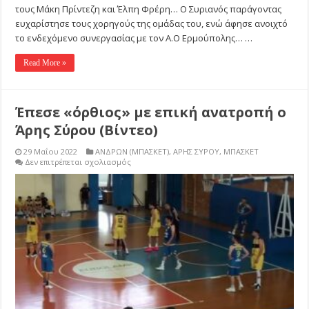
τους Μάκη Πρίντεζη και Έλπη Φρέρη… Ο Συριανός παράγοντας
ευχαρίστησε τους χορηγούς της ομάδας του, ενώ άφησε ανοιχτό
το ενδεχόμενο συνεργασίας με τον Α.Ο Ερμούπολης… …
Read More »
Έπεσε «όρθιος» με επική ανατροπή ο
Άρης Σύρου (Βίντεο)
29 Μαΐου 2022
ΑΝΔΡΩΝ (ΜΠΑΣΚΕΤ)
,
ΑΡΗΣ ΣΥΡΟΥ
,
ΜΠΑΣΚΕΤ
στο
Δεν επιτρέπεται σχολιασμός
Έπεσε
«όρθιος»
με
επική
ανατροπή
ο
Άρης
Σύρου
(Βίντεο)