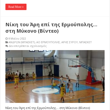
Read More »
Νίκη του Άρη επί της Ερμούπολης…
στη Μύκονο (Βίντεο)
8 Μαΐου 2022
ΑΝΔΡΩΝ (ΜΠΑΣΚΕΤ)
,
ΑΟ ΕΡΜΟΥΠΟΛΗΣ
,
ΑΡΗΣ ΣΥΡΟΥ
,
ΜΠΑΣΚΕΤ
στο
Δεν επιτρέπεται σχολιασμός
Νίκη
του
Άρη
επί
της
Ερμούπολης…
στη
Μύκονο
(Βίντεο)
Νίκη του Άρη επί της Ερμούπολης… στη Μύκονο (Βίντεο)