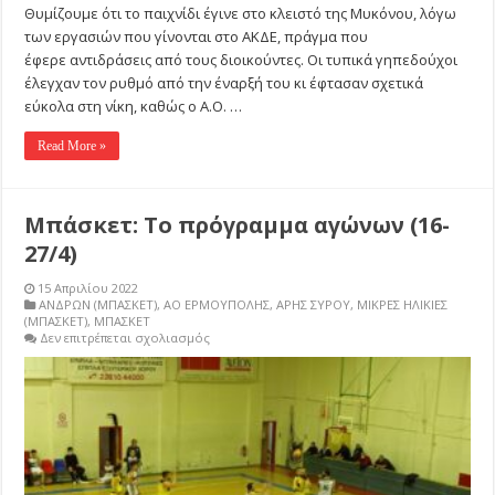
Θυμίζουμε ότι το παιχνίδι έγινε στο κλειστό της Μυκόνου, λόγω
των εργασιών που γίνονται στο ΑΚΔΕ, πράγμα που
έφερε αντιδράσεις από τους διοικούντες. Οι τυπικά γηπεδούχοι
έλεγχαν τον ρυθμό από την έναρξή του κι έφτασαν σχετικά
εύκολα στη νίκη, καθώς ο Α.Ο. …
Read More »
Μπάσκετ: Το πρόγραμμα αγώνων (16-
27/4)
15 Απριλίου 2022
ΑΝΔΡΩΝ (ΜΠΑΣΚΕΤ)
,
ΑΟ ΕΡΜΟΥΠΟΛΗΣ
,
ΑΡΗΣ ΣΥΡΟΥ
,
ΜΙΚΡΕΣ ΗΛΙΚΙΕΣ
(ΜΠΑΣΚΕΤ)
,
ΜΠΑΣΚΕΤ
στο
Δεν επιτρέπεται σχολιασμός
Μπάσκετ:
Το
πρόγραμμα
αγώνων
(16-
27/4)