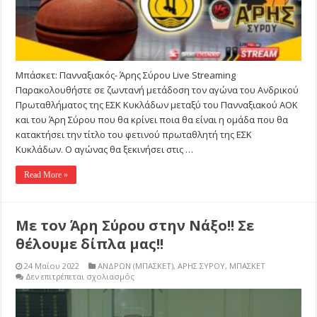
Μπάσκετ: Πανναξιακός- Άρης Σύρου Live Streaming
Παρακολουθήστε σε ζωντανή μετάδοση τον αγώνα του Ανδρικού
Πρωταθλήματος της ΕΣΚ Κυκλάδων μεταξύ του Πανναξιακού ΑΟΚ
και του Άρη Σύρου που θα κρίνει ποια θα είναι η ομάδα που θα
κατακτήσει την τίτλο του φετινού πρωταθλητή της ΕΣΚ
Κυκλάδων. Ο αγώνας θα ξεκινήσει στις …
Read More »
Με τον Άρη Σύρου στην Νάξο!! Σε
θέλουμε δίπλα μας!!
24 Μαΐου 2022
ΑΝΔΡΩΝ (ΜΠΑΣΚΕΤ)
,
ΑΡΗΣ ΣΥΡΟΥ
,
ΜΠΑΣΚΕΤ
στο
Δεν επιτρέπεται σχολιασμός
Με
τον
Άρη