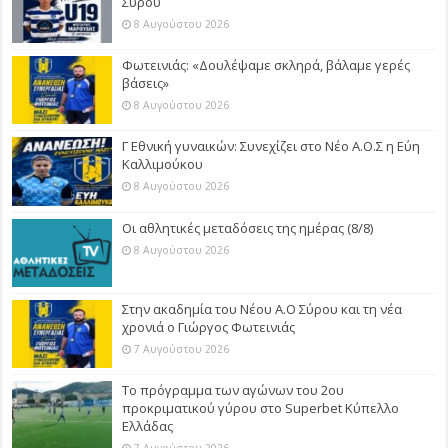
Σύρου
8 Αυγούστου 2026
Φωτεινιάς: «Δουλέψαμε σκληρά, βάλαμε γερές
βάσεις»
8 Αυγούστου 2026
Γ Εθνική γυναικών: Συνεχίζει στο Νέο Α.Ο.Σ η Εύη
Καλλιμούκου
8 Αυγούστου 2026
Οι αθλητικές μεταδόσεις της ημέρας (8/8)
8 Αυγούστου 2026
Στην ακαδημία του Νέου Α.Ο Σύρου και τη νέα
χρονιά ο Γιώργος Φωτεινιάς
7 Αυγούστου 2026
Το πρόγραμμα των αγώνων του 2ου
προκριματικού γύρου στο Superbet Κύπελλο
Ελλάδας
7 Αυγούστου 2026