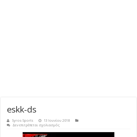
eskk-ds
Syros-Sports
13 Ιουνίου 2018
στο
Δεν επιτρέπεται σχολιασμός
eskk-
ds