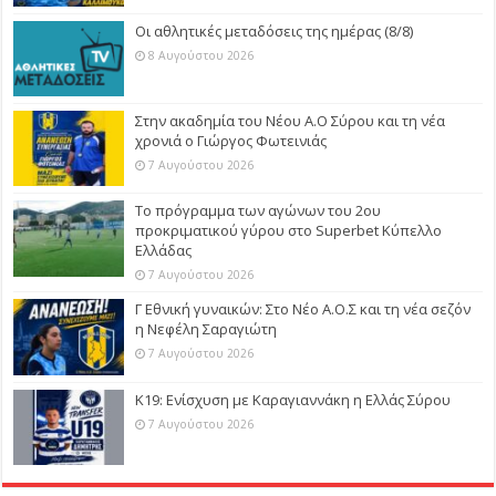
Οι αθλητικές μεταδόσεις της ημέρας (8/8)
8 Αυγούστου 2026
Στην ακαδημία του Νέου Α.Ο Σύρου και τη νέα
χρονιά ο Γιώργος Φωτεινιάς
7 Αυγούστου 2026
Το πρόγραμμα των αγώνων του 2ου
προκριματικού γύρου στο Superbet Κύπελλο
Ελλάδας
7 Αυγούστου 2026
Γ Εθνική γυναικών: Στο Νέο Α.Ο.Σ και τη νέα σεζόν
η Νεφέλη Σαραγιώτη
7 Αυγούστου 2026
Κ19: Ενίσχυση με Καραγιαννάκη η Ελλάς Σύρου
7 Αυγούστου 2026