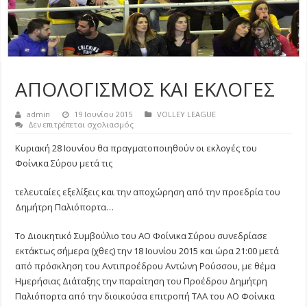
ΑΠΟΛΟΓΙΣΜΟΣ ΚΑΙ ΕΚΛΟΓΕΣ
admin
19 Ιουνίου 2015
VOLLEY LEAGUE
στο
Δεν επιτρέπεται σχολιασμός
ΑΠΟΛΟΓΙΣΜΟΣ
ΚΑΙ
Κυριακή 28 Ιουνίου θα πραγματοποιηθούν οι εκλογές του
ΕΚΛΟΓΕΣ
Φοίνικα Σύρου μετά τις
τελευταίες εξελίξεις και την αποχώρηση από την προεδρία του
Δημήτρη Παλιόπορτα…
Το Διοικητικό Συμβούλιο του ΑΟ Φοίνικα Σύρου συνεδρίασε
εκτάκτως σήμερα (χθες) την 18 Ιουνίου 2015 και ώρα 21:00 μετά
από πρόσκληση του Αντιπροέδρου Αντώνη Ρούσσου, με θέμα
Ημερήσιας Διάταξης την παραίτηση του Προέδρου Δημήτρη
Παλιόπορτα από την διοικούσα επιτροπή ΤΑΑ του ΑΟ Φοίνικα