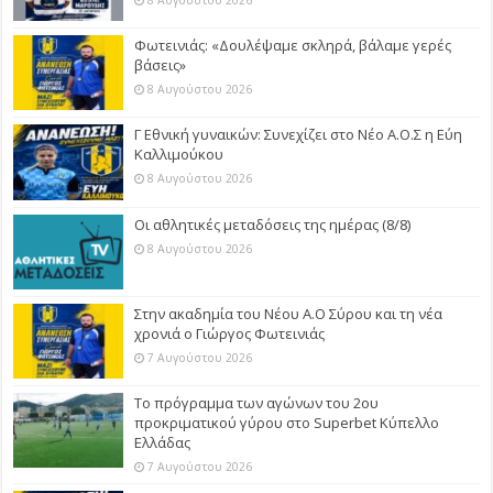
8 Αυγούστου 2026
Φωτεινιάς: «Δουλέψαμε σκληρά, βάλαμε γερές
βάσεις»
8 Αυγούστου 2026
Γ Εθνική γυναικών: Συνεχίζει στο Νέο Α.Ο.Σ η Εύη
Καλλιμούκου
8 Αυγούστου 2026
Οι αθλητικές μεταδόσεις της ημέρας (8/8)
8 Αυγούστου 2026
Στην ακαδημία του Νέου Α.Ο Σύρου και τη νέα
χρονιά ο Γιώργος Φωτεινιάς
7 Αυγούστου 2026
Το πρόγραμμα των αγώνων του 2ου
προκριματικού γύρου στο Superbet Κύπελλο
Ελλάδας
7 Αυγούστου 2026