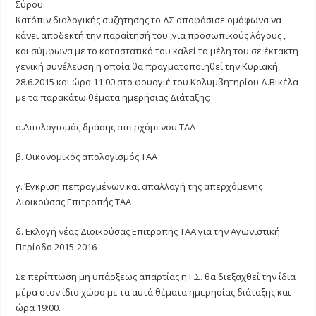
Σύρου.
Κατόπιν διαλογικής συζήτησης το ΔΣ αποφάσισε ομόφωνα να
κάνει αποδεκτή την παραίτησή του ,για προσωπικούς λόγους ,
και σύμφωνα με το καταστατικό του καλεί τα μέλη του σε έκτακτη
γενική συνέλευση η οποία θα πραγματοποιηθεί την Κυριακή
28.6.2015 και ώρα 11:00 στο φουαγιέ του Κολυμβητηρίου Δ.Βικέλα
με τα παρακάτω θέματα ημερήσιας Διάταξης:
α.Απολογισμός δράσης απερχόμενου ΤΑΑ
β. Οικονομικός απολογισμός ΤΑΑ
γ. Έγκριση πεπραγμένων και απαλλαγή της απερχόμενης
Διοικούσας Επιτροπής ΤΑΑ
δ. Εκλογή νέας Διοικούσας Επιτροπής ΤΑΑ για την Αγωνιστική
Περίοδο 2015-2016
Σε περίπτωση μη υπάρξεως απαρτίας η Γ.Σ. θα διεξαχθεί την ίδια
μέρα στον ίδιο χώρο με τα αυτά θέματα ημερησίας διάταξης και
ώρα 19:00.