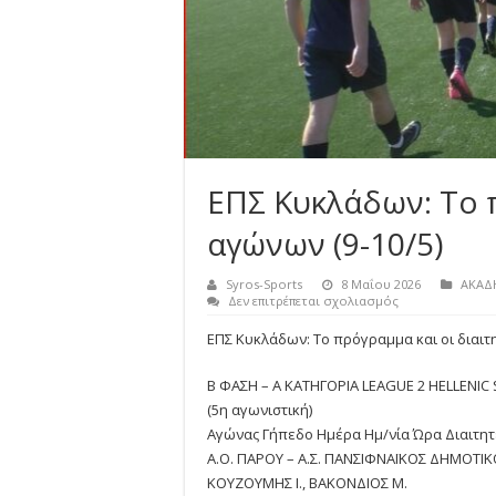
ΕΠΣ Κυκλάδων: Το π
αγώνων (9-10/5)
Syros-Sports
8 Μαΐου 2026
ΑΚΑΔ
στο
Δεν επιτρέπεται σχολιασμός
ΕΠΣ
Κυκλάδων:
ΕΠΣ Κυκλάδων: Το πρόγραμμα και οι διαιτη
Το
πρόγραμμα
και
Β ΦΑΣΗ – Α ΚΑΤΗΓΟΡΙΑ LEAGUE 2 HELLENIC
οι
(5η αγωνιστική)
διαιτητές
Αγώνας Γήπεδο Ημέρα Ημ/νία Ώρα Διαιτη
αγώνων
(9-
Α.Ο. ΠΑΡΟΥ – Α.Σ. ΠΑΝΣΙΦΝΑΪΚΟΣ ΔΗΜΟΤΙΚΟ
10/5)
ΚΟΥΖΟΥΜΗΣ Ι., ΒΑΚΟΝΔΙΟΣ Μ.