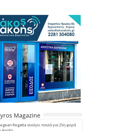
Syros Magazine
Aegean Regatta ανοίγει πανιά για 25η φορά
ο Αιγαίο