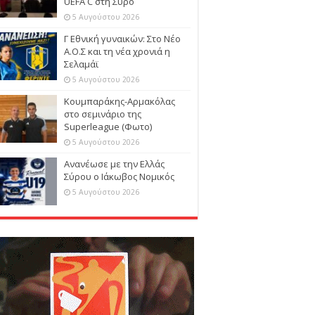
UEFA C στη Σύρο
5 Αυγούστου 2026
Γ Εθνική γυναικών: Στο Νέο
Α.Ο.Σ και τη νέα χρονιά η
Σελαμάϊ
5 Αυγούστου 2026
Κουμπαράκης-Αρμακόλας
στο σεμινάριο της
Superleague (Φωτο)
5 Αυγούστου 2026
Ανανέωσε με την Ελλάς
Σύρου ο Ιάκωβος Νομικός
5 Αυγούστου 2026