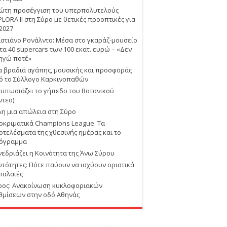
ώτη προσέγγιση του υπερπολυτελούς
PLORA II στη Σύρο με θετικές προοπτικές για
 2027
ιστιάνο Ρονάλντο: Μέσα στο γκαράζ-μουσείο
 τα 40 supercars των 100 εκατ. ευρώ – «Δεν
ηγώ ποτέ»
α βραδιά αγάπης, μουσικής και προσφοράς
ό το Σύλλογο Καρκινοπαθών
τυπωσιάζει το γήπεδο του Βοτανικού
ντεο)
λη μια απώλεια στη Σύρο
οκριματικά Champions League: Τα
οτελέσματα της χθεσινής ημέρας και το
όγραμμα
νεδριάζει η Κοινότητα της Άνω Σύρου
υτότητες: Πότε παύουν να ισχύουν οριστικά
 παλαιές
ρος: Ανακοίνωση κυκλοφοριακών
θμίσεων στην οδό Αθηνάς