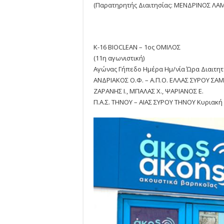
(Παρατηρητής Διαιτησίας: ΜΕΝΔΡΙΝΟΣ ΛΑ
Κ-16 BIOCLEAN – 1ος ΟΜΙΛΟΣ
(11η αγωνιστική)
Αγώνας Γήπεδο Ημέρα Ημ/νία Ώρα Διαιτη
ΑΝΔΡΙΑΚΟΣ Ο.Φ. – Α.Π.Ο. ΕΛΛΑΣ ΣΥΡΟΥ ΣΑ
ΖΑΡΑΝΗΣ Ι., ΜΠΑΛΑΣ Χ., ΨΑΡΙΑΝΟΣ Ε.
Π.Α.Σ. ΤΗΝΟΥ – ΑΙΑΣ ΣΥΡΟΥ ΤΗΝΟΥ Κυριακή 