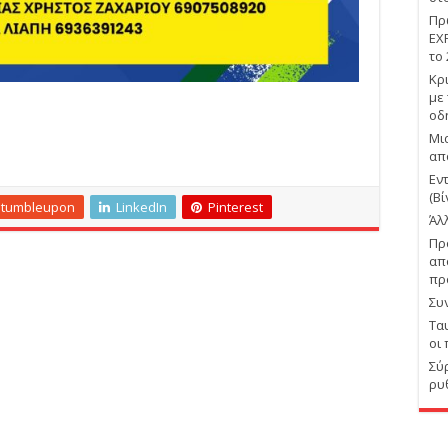
Πρ
EX
το
Κρ
με
οδ
Μι
απ
Εν
(Βί
Stumbleupon
LinkedIn
Pinterest
Άλ
Πρ
απ
πρ
Συ
Τα
οι
Σύ
ρυ