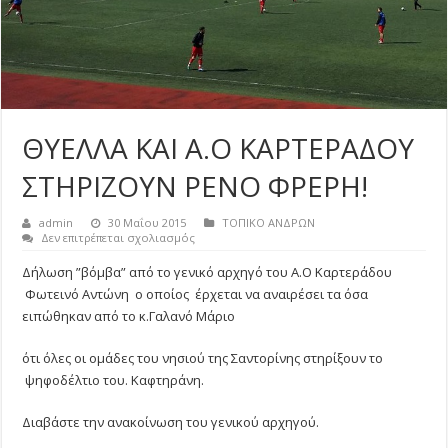
ΘΥΕΛΛΑ ΚΑΙ Α.Ο ΚΑΡΤΕΡΑΔΟΥ
ΣΤΗΡΙΖΟΥΝ ΡΕΝΟ ΦΡΕΡΗ!
admin
30 Μαΐου 2015
ΤΟΠΙΚΟ ΑΝΔΡΩΝ
στο
Δεν επιτρέπεται σχολιασμός
ΘΥΕΛΛΑ
ΚΑΙ
Δήλωση ”βόμβα” από το γενικό αρχηγό του Α.Ο Καρτεράδου
Α.Ο
Φωτεινό Αντώνη ο οποίος έρχεται να αναιρέσει τα όσα
ΚΑΡΤΕΡΑΔΟΥ
ΣΤΗΡΙΖΟΥΝ
ειπώθηκαν από το κ.Γαλανό Μάριο
ΡΕΝΟ
ΦΡΕΡΗ!
ότι όλες οι ομάδες του νησιού της Σαντορίνης στηρίξουν το
ψηφοδέλτιο του. Καφτηράνη.
Διαβάστε την ανακοίνωση του γενικού αρχηγού.