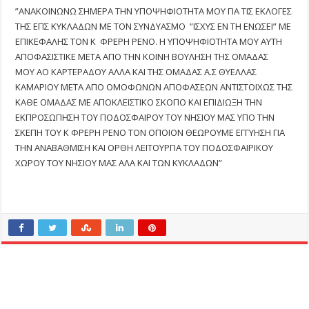
”ANAKOINΩNΩ ΣHMEPA THN YΠOΨHΦIOTHTA MOY ΓIA TIΣ EKΛOΓEΣ
THΣ EΠΣ KYKΛAΔΩN ME TON ΣYNΔYAΣMO ”IΣXYΣ EN TH ENΩΣEI” ME
EΠIKEΦAΛHΣ TON K ΦPEPH PENO. H YΠOΨHΦIOTHTA MOY AYTH
AΠOΦAΣIΣTIKE META AΠO THN KOINH BOYΛHΣH THΣ OMAΔAΣ
MOY AO KAPTEPAΔOY AΛΛA KAI THΣ OMAΔAΣ A.Σ ΘYEΛΛAΣ
KAMAPIOY META AΠO OMOΦΩNΩN AΠOΦAΣEΩN ANTIΣTOIXΩΣ THΣ
KAΘE OMAΔAΣ ME AΠOKΛEIΣTIKO ΣKOΠO KAI EΠIΔIΩΞH THN
EKΠPOΣΩΠHΣH TOY ΠOΔOΣΦAIPOY TOY NHΣIOY MAΣ YΠO THN
ΣKEΠH TOY K ΦPEPH PENO TON OΠOION ΘEΩPOYME EΓΓYHΣH ΓIA
THN ANABAΘMIΣH KAI OPΘH ΛEITOYPΓIA TOY ΠOΔOΣΦAIPIKOY
XΩPOY TOY NHΣIOY MAΣ AΛA KAI TΩN KYKΛAΔΩN”