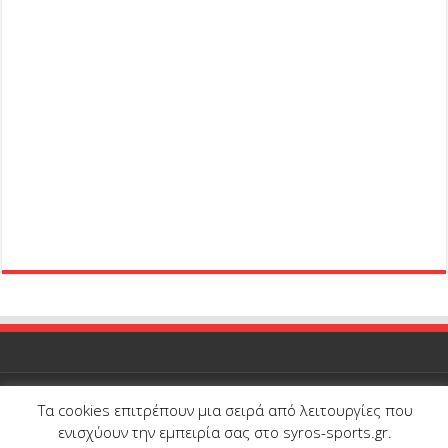
Τα cookies επιτρέπουν μια σειρά από λειτουργίες που
© Copyright 2026, All Rights Reserved |
Syros-Sports.gr
| Proudly
ενισχύουν την εμπειρία σας στο syros-sports.gr.