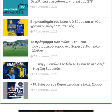
Οι αθλητικές μεταδόσεις της ημέρας (8/8)
8 Αυγούστου 2026
Στην ακαδημία του Νέου Α.Ο Σύρου και τη νέα
χρονιά ο Γιώργος Φωτεινιάς
7 Αυγούστου 2026
Το πρόγραμμα των αγώνων του 2ου
προκριματικού γύρου στο Superbet Κύπελλο
Ελλάδας
7 Αυγούστου 2026
Γ Εθνική γυναικών: Στο Νέο Α.Ο.Σ και τη νέα σεζόν
η Νεφέλη Σαραγιώτη
7 Αυγούστου 2026
Κ19: Ενίσχυση με Καραγιαννάκη η Ελλάς Σύρου
7 Αυγούστου 2026