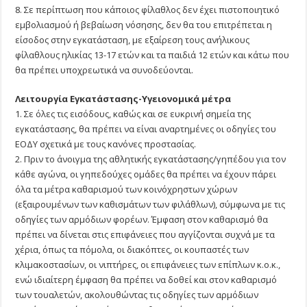
8. Σε περίπτωση που κάποιος φίλαθλος δεν έχει πιστοποιητικό
εμβολιασμού ή βεβαίωση νόσησης, δεν θα του επιτρέπεται η
είσοδος στην εγκατάσταση, με εξαίρεση τους ανήλικους
φίλαθλους ηλικίας 13-17 ετών και τα παιδιά 12 ετών και κάτω που
θα πρέπει υποχρεωτικά να συνοδεύονται.
Λειτουργία Εγκατάστασης-Υγειονομικά μέτρα
1. Σε όλες τις εισόδους, καθώς και σε ευκρινή σημεία της
εγκατάστασης, θα πρέπει να είναι αναρτημένες οι οδηγίες του
ΕΟΔΥ σχετικά με τους κανόνες προστασίας.
2. Πριν το άνοιγμα της αθλητικής εγκατάστασης/γηπέδου για τον
κάθε αγώνα, οι γηπεδούχες ομάδες θα πρέπει να έχουν πάρει
όλα τα μέτρα καθαρισμού των κοινόχρηστων χώρων
(εξαιρουμένων των καθισμάτων των φιλάθλων), σύμφωνα με τις
οδηγίες των αρμόδιων φορέων. Έμφαση στον καθαρισμό θα
πρέπει να δίνεται στις επιφάνειες που αγγίζονται συχνά με τα
χέρια, όπως τα πόμολα, οι διακόπτες, οι κουπαστές των
κλιμακοστασίων, οι νιπτήρες, οι επιφάνειες των επίπλων κ.ο.κ.,
ενώ ιδιαίτερη έμφαση θα πρέπει να δοθεί και στον καθαρισμό
των τουαλετών, ακολουθώντας τις οδηγίες των αρμόδιων