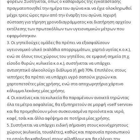
φορέων. Συστήνεται, όπως ο καθαρισμός της εγκατάστασης
πραγματοποιηθεί την ημέρα του αγώνα και να έχιε ολοκληρωθεί
μέχρι τρεις ώρες πριν από την έναρξη του αγώνα. Ισχυρή
σύσταση για τήρηση χρονοδιαγράμματος και διατήρηση αρχείου
εκτέλεσης των πρωτοκόλλων των υγειονομικών μέτρων που
εφαρμόστηκαν.
3. Οι γηπεδούχες ομάδες θα πρέπει να εξασφαλίσουν
υγειονομικό υλικό (καλάθια απορριμμάτων, χαρτιά υγείας κ.ο.κ.),
ενώ σε όλους τους χώρους του γηπέδου, σε εμφανή σημεία (π.χ.
είσοδο θυρών, κυλικεία κ.ο.κ.), συστήνεται να υπάρχει
αντισηπτικό αλκοολούχο διάλυμα (ή gel) 70%. Επιπλέον, στους
νιπτήρες θα πρέπει να υπάρχει υγρό σαπούνι χεριών και
χαρτοπετσέτες μίας χρήσης, ενώ στα αποχωρητήρια χάρτινο
κάλυμμα λεκάνης μίας χρήσης.
4. Οι καντίνες και τα κυλικεία θα παραμένουν ανοικτά τηρώντας
όλα τα μέτρα ασφαλείας, θα εξυπηρετούν σε μορφή «self service»
και θα προμηθεύουν μόνο συσκευασμένα προϊόντα και νερά,
καφέ, τσάι και άλλα αφέψημα σε ποτήρια μίας χρήσης.
5. Συστήνεται να υπάρχει ειδική σήμανση στους κοινόχρηστους
χώρους (κυλικεία, τουαλέτες), καθώς και παρουσία προσωπικού
το οποίο θα καθοδηγεί στους φίλαθλους και θα ελέγχει την