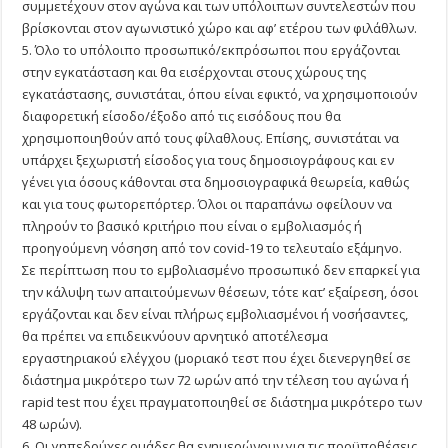
συμμετέχουν στον αγώνα και των υπόλοιπων συντελεστών που
βρίσκονται στον αγωνιστικό χώρο και αφ’ ετέρου των φιλάθλων.
5. Όλο το υπόλοιπο προσωπικό/εκπρόσωποι που εργάζονται
στην εγκατάσταση και θα εισέρχονται στους χώρους της
εγκατάστασης, συνιστάται, όπου είναι εφικτό, να χρησιμοποιούν
διαφορετική είσοδο/έξοδο από τις εισόδους που θα
χρησιμοποιηθούν από τους φίλαθλους. Επίσης, συνιστάται να
υπάρχει ξεχωριστή είσοδος για τους δημοσιογράφους και εν
γένει για όσους κάθονται στα δημοσιογραφικά θεωρεία, καθώς
και για τους φωτορεπόρτερ. Όλοι οι παραπάνω οφείλουν να
πληρούν το βασικό κριτήριο που είναι ο εμβολιασμός ή
προηγούμενη νόσηση από τον covid-19 το τελευταίο εξάμηνο.
Σε περίπτωση που το εμβολιασμένο προσωπικό δεν επαρκεί για
την κάλυψη των απαιτούμενων θέσεων, τότε κατ’ εξαίρεση, όσοι
εργάζονται και δεν είναι πλήρως εμβολιασμένοι ή νοσήσαντες,
θα πρέπει να επιδεικνύουν αρνητικό αποτέλεσμα
εργαστηριακού ελέγχου (μοριακό τεστ που έχει διενεργηθεί σε
διάστημα μικρότερο των 72 ωρών από την τέλεση του αγώνα ή
rapid test που έχει πραγματοποιηθεί σε διάστημα μικρότερο των
48 ωρών).
6. Οι γηπεδούχες ομάδες θα ενημερώνουν για τις προϋποθέσεις