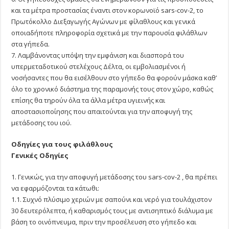
και τα μέτρα προστασίας έναντι στον κορωνοϊό sars-cov-2, το
Πρωτόκολλο Διεξαγωγής Αγώνων με φίλαθλους και γενικά
οποιαδήποτε πληροφορία σχετικά με την παρουσία φιλάθλων
στα γήπεδα.
7. Λαμβάνοντας υπόψη την εμφάνιση και διασπορά του
υπερμεταδοτικού στελέχους Δέλτα, οι εμβολιασμένοι ή
νοσήσαντες που θα εισέλθουν στο γήπεδο θα φορούν μάσκα καθ’
όλο το χρονικό διάστημα της παραμονής τους στον χώρο, καθώς
επίσης θα τηρούν όλα τα άλλα μέτρα υγιεινής και
αποστασιοποίησης που απαιτούνται για την αποφυγή της
μετάδοσης του ιού.
Οδηγίες για τους φιλάθλους
Γενικές Οδηγίες
1. Γενικώς, για την αποφυγή μετάδοσης του sars-cov-2 , θα πρέπει
να εφαρμόζονται τα κάτωθι:
1.1. Συχνό πλύσιμο χεριών με σαπούνι και νερό για τουλάχιστον
30 δευτερόλεπτα, ή καθαρισμός τους με αντισηπτικό διάλυμα με
βάση το οινόπνευμα, πριν την προσέλευση στο γήπεδο και