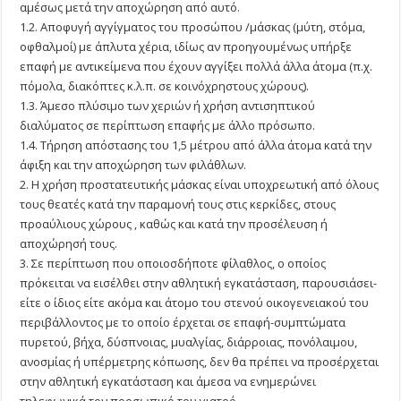
αμέσως μετά την αποχώρηση από αυτό.
1.2. Αποφυγή αγγίγματος του προσώπου /μάσκας (μύτη, στόμα,
οφθαλμοί) με άπλυτα χέρια, ιδίως αν προηγουμένως υπήρξε
επαφή με αντικείμενα που έχουν αγγίξει πολλά άλλα άτομα (π.χ.
πόμολα, διακόπτες κ.λ.π. σε κοινόχρηστους χώρους).
1.3. Άμεσο πλύσιμο των χεριών ή χρήση αντισηπτικού
διαλύματος σε περίπτωση επαφής με άλλο πρόσωπο.
1.4. Τήρηση απόστασης του 1,5 μέτρου από άλλα άτομα κατά την
άφιξη και την αποχώρηση των φιλάθλων.
2. Η χρήση προστατευτικής μάσκας είναι υποχρεωτική από όλους
τους θεατές κατά την παραμονή τους στις κερκίδες, στους
προαύλιους χώρους , καθώς και κατά την προσέλευση ή
αποχώρησή τους.
3. Σε περίπτωση που οποιοσδήποτε φίλαθλος, ο οποίος
πρόκειται να εισέλθει στην αθλητική εγκατάσταση, παρουσιάσει-
είτε ο ίδιος είτε ακόμα και άτομο του στενού οικογενειακού του
περιβάλλοντος με το οποίο έρχεται σε επαφή-συμπτώματα
πυρετού, βήχα, δύσπνοιας, μυαλγίας, διάρροιας, πονόλαιμου,
ανοσμίας ή υπέρμετρης κόπωσης, δεν θα πρέπει να προσέρχεται
στην αθλητική εγκατάσταση και άμεσα να ενημερώνει