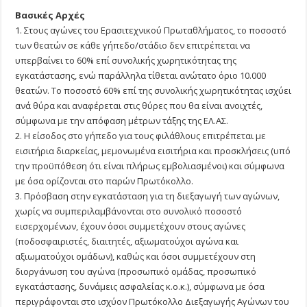
Βασικές Αρχές
1. Στους αγώνες του Ερασιτεχνικού Πρωταθλήματος, το ποσοστό
των θεατών σε κάθε γήπεδο/στάδιο δεν επιτρέπεται να
υπερβαίνει το 60% επί συνολικής χωρητικότητας της
εγκατάστασης, ενώ παράλληλα τίθεται ανώτατο όριο 10.000
θεατών. Το ποσοστό 60% επί της συνολικής χωρητικότητας ισχύει
ανά θύρα και αναφέρεται στις θύρες που θα είναι ανοιχτές,
σύμφωνα με την απόφαση μέτρων τάξης της ΕΛ.ΑΣ.
2. Η είσοδος στο γήπεδο για τους φιλάθλους επιτρέπεται με
εισιτήρια διαρκείας, μεμονωμένα εισιτήρια και προσκλήσεις (υπό
την προϋπόθεση ότι είναι πλήρως εμβολιασμένοι) και σύμφωνα
με όσα ορίζονται στο παρών Πρωτόκολλο.
3. Πρόσβαση στην εγκατάσταση για τη διεξαγωγή των αγώνων,
χωρίς να συμπεριλαμβάνονται στο συνολικό ποσοστό
εισερχομένων, έχουν όσοι συμμετέχουν στους αγώνες
(ποδοσφαιριστές, διαιτητές, αξιωματούχοι αγώνα και
αξιωματούχοι ομάδων), καθώς και όσοι συμμετέχουν στη
διοργάνωση του αγώνα (προσωπικό ομάδας, προσωπικό
εγκατάστασης, δυνάμεις ασφαλείας κ.ο.κ.), σύμφωνα με όσα
περιγράφονται στο ισχύον Πρωτόκολλο Διεξαγωγής Αγώνων του