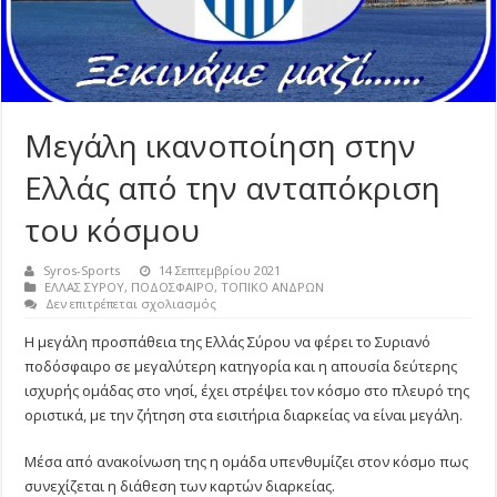
Μεγάλη ικανοποίηση στην
Ελλάς από την ανταπόκριση
του κόσμου
Syros-Sports
14 Σεπτεμβρίου 2021
ΕΛΛΑΣ ΣΥΡΟΥ
,
ΠΟΔΟΣΦΑΙΡΟ
,
ΤΟΠΙΚΟ ΑΝΔΡΩΝ
στο
Δεν επιτρέπεται σχολιασμός
Μεγάλη
ικανοποίηση
Η μεγάλη προσπάθεια της Ελλάς Σύρου να φέρει το Συριανό
στην
ποδόσφαιρο σε μεγαλύτερη κατηγορία και η απουσία δεύτερης
Ελλάς
από
ισχυρής ομάδας στο νησί, έχει στρέψει τον κόσμο στο πλευρό της
την
οριστικά, με την ζήτηση στα εισιτήρια διαρκείας να είναι μεγάλη.
ανταπόκριση
του
κόσμου
Μέσα από ανακοίνωση της η ομάδα υπενθυμίζει στον κόσμο πως
συνεχίζεται η διάθεση των καρτών διαρκείας.