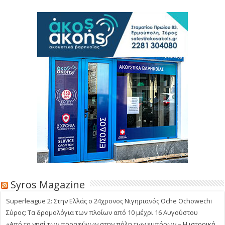
Syros Magazine
Superleague 2: Στην Ελλάς ο 24χρονος Νιγηριανός Oche Ochowechi
Σύρος: Τα δρομολόγια των πλοίων από 10 μέχρι 16 Αυγούστου
«Από το νησί των προσφύγων στην πόλη των εμπόρων – Η ιστορική