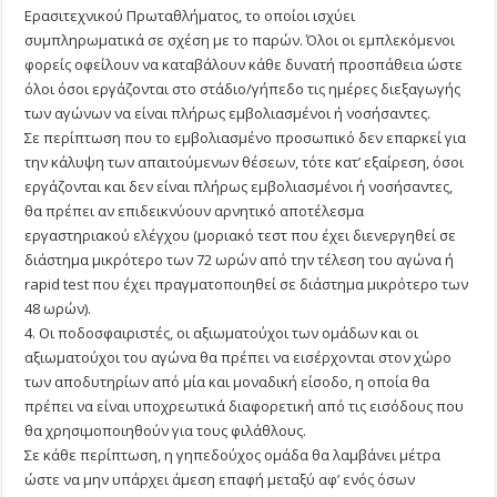
Ερασιτεχνικού Πρωταθλήματος, το οποίοι ισχύει
συμπληρωματικά σε σχέση με το παρών. Όλοι οι εμπλεκόμενοι
φορείς οφείλουν να καταβάλουν κάθε δυνατή προσπάθεια ώστε
όλοι όσοι εργάζονται στο στάδιο/γήπεδο τις ημέρες διεξαγωγής
των αγώνων να είναι πλήρως εμβολιασμένοι ή νοσήσαντες.
Σε περίπτωση που το εμβολιασμένο προσωπικό δεν επαρκεί για
την κάλυψη των απαιτούμενων θέσεων, τότε κατ’ εξαίρεση, όσοι
εργάζονται και δεν είναι πλήρως εμβολιασμένοι ή νοσήσαντες,
θα πρέπει αν επιδεικνύουν αρνητικό αποτέλεσμα
εργαστηριακού ελέγχου (μοριακό τεστ που έχει διενεργηθεί σε
διάστημα μικρότερο των 72 ωρών από την τέλεση του αγώνα ή
rapid test που έχει πραγματοποιηθεί σε διάστημα μικρότερο των
48 ωρών).
4. Οι ποδοσφαιριστές, οι αξιωματούχοι των ομάδων και οι
αξιωματούχοι του αγώνα θα πρέπει να εισέρχονται στον χώρο
των αποδυτηρίων από μία και μοναδική είσοδο, η οποία θα
πρέπει να είναι υποχρεωτικά διαφορετική από τις εισόδους που
θα χρησιμοποιηθούν για τους φιλάθλους.
Σε κάθε περίπτωση, η γηπεδούχος ομάδα θα λαμβάνει μέτρα
ώστε να μην υπάρχει άμεση επαφή μεταξύ αφ’ ενός όσων