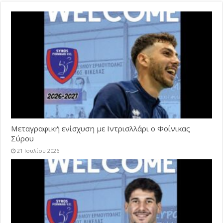
Μεταγραφική ενίσχυση με Ιντρισλλάρι ο Φοίνικας
Σύρου
21 Ιουλίου 2026