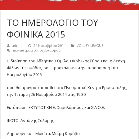
ΤΟ ΗΜΕΡΟΛΟΓΙΟ ΤΟΥ
ΦΟΙΝΙΚΑ 2015
admin
24 Νοεμβρίου 2014
VOLLEY LEAGUE
στο
Δεν επιτρέπεται σχολιασμός
ΤΟ
ΗΜΕΡΟΛΟΓΙΟ
Η διοίκηση του Αθλητικού Ομίλου Φοίνικας Σύρου και η Λέσχη
ΤΟΥ
Φίλων της ομάδας, σας προσκαλούν στην παρουσίαση του
ΦΟΙΝΙΚΑ
2015
Ημερολογίου 2015
που θα πραγματοποιηθεί στο Πνευματικό Κέντρο Ερμούπολης,
την Τετάρτη 26 Νοεμβρίου 2014 στις 19:30.
Εκτύπωση: ΕΚΤΥΠΩΤΙΚΗ Ε. Χαραλάμπους και ΣΙΑ Ο.Ε.
ΦΩΤΟ: Αντώνης Σολάρης
Δημιουργικό – Μακέτα: Μαίρη Καράβα