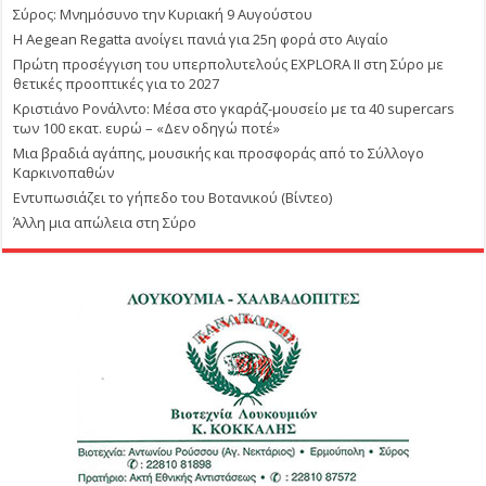
Σύρος: Μνημόσυνο την Κυριακή 9 Αυγούστου
Η Aegean Regatta ανοίγει πανιά για 25η φορά στο Αιγαίο
Πρώτη προσέγγιση του υπερπολυτελούς EXPLORA II στη Σύρο με
θετικές προοπτικές για το 2027
Κριστιάνο Ρονάλντο: Μέσα στο γκαράζ-μουσείο με τα 40 supercars
των 100 εκατ. ευρώ – «Δεν οδηγώ ποτέ»
Μια βραδιά αγάπης, μουσικής και προσφοράς από το Σύλλογο
Καρκινοπαθών
Εντυπωσιάζει το γήπεδο του Βοτανικού (Βίντεο)
Άλλη μια απώλεια στη Σύρο