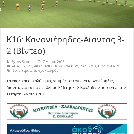
Κ16: Κανονιέρηδες-Αίαντας 3-
2 (Βίντεο)
Syros-Sports
7 Μαΐου 2026
ΑΓΙΑΞ ΣΥΡΟΥ
,
ΑΚΑΔΗΜΙΕΣ ΠΟΔΟΣΦΑΙΡΟΥ
,
ΒΑΛΕΝΘΙΑ
,
ΠΟΔΟΣΦΑΙΡΟ
στο
Δεν επιτρέπεται σχολιασμός
Κ16:
Κανονιέρηδες-
Τα γκολ και οι καλύτερες στιγμές του αγώνα Κανονιέρηδες-
Αίαντας
Αίαντας για το πρωτάθλημα Κ16 της ΕΠΣ Κυκλάδων που έγινε την
3-
2
Τετάρτη 6 Μαϊου 2026
(Βίντεο)