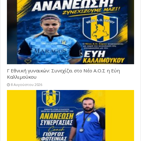
Γ Εθνική γυναικών: Συνεχίζει στο Νέο Α.Ο.Σ η Εύη
Καλλιμούκου
8 Αυγούστου 2026