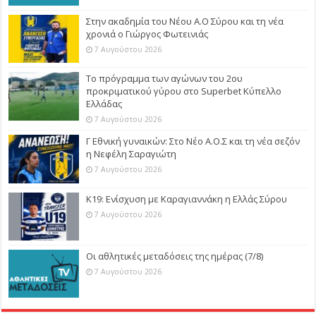
Στην ακαδημία του Νέου Α.Ο Σύρου και τη νέα
χρονιά ο Γιώργος Φωτεινιάς
7 Αυγούστου 2026
Το πρόγραμμα των αγώνων του 2ου
προκριματικού γύρου στο Superbet Κύπελλο
Ελλάδας
7 Αυγούστου 2026
Γ Εθνική γυναικών: Στο Νέο Α.Ο.Σ και τη νέα σεζόν
η Νεφέλη Σαραγιώτη
7 Αυγούστου 2026
Κ19: Ενίσχυση με Καραγιαννάκη η Ελλάς Σύρου
7 Αυγούστου 2026
Οι αθλητικές μεταδόσεις της ημέρας (7/8)
7 Αυγούστου 2026