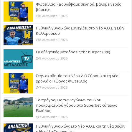
Φωτεινιάς: «Δουλέψαμε σκληρά, βάλαμε γερές
βάσεις»
8 Αυγούστου 2026
Γ Εθνική γυναικών: Συνεχίζει στο Νέο Α.Ο.Σ η Εύη
Καλλιμούκου
8 Αυγούστου 2026
Οι αθλητικές μεταδόσεις της ημέρας (8/8)
8 Αυγούστου 2026
Στην ακαδημία του Νέου Α.Ο Σύρου και τη νέα
χρονιά ο Γιώργος Φωτεινιάς
7 Αυγούστου 2026
Το πρόγραμμα των αγώνων του 2ου
προκριματικού γύρου στο Superbet Κύπελλο
Ελλάδας
7 Αυγούστου 2026
Γ Εθνική γυναικών: Στο Νέο Α.Ο.Σ και τη νέα σεζόν
η Νεφέλη Σαραγιώτη