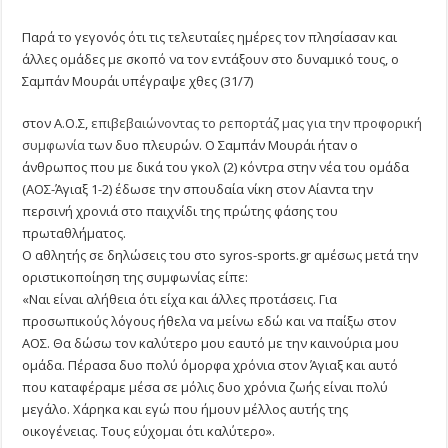
ΥΠΟΓΡΑΦΗ
ΤΟΥ…
Παρά το γεγονός ότι τις τελευταίες ημέρες τον πλησίασαν και
άλλες ομάδες με σκοπό να τον εντάξουν στο δυναμικό τους, ο
Σαμπάν Μουράι υπέγραψε χθες (31/7)
στον Α.Ο.Σ,
επιβεβαιώνοντας το ρεπορτάζ μας για την προφορική
συμφωνία
των δυο πλευρών. Ο Σαμπάν Μουράι ήταν ο
άνθρωπος που με δικά του γκολ (2) κόντρα στην νέα του ομάδα
(ΑΟΣ-Άγιαξ 1-2) έδωσε την σπουδαία νίκη στον Αίαντα την
περσινή χρονιά στο παιχνίδι της πρώτης φάσης του
πρωταθλήματος.
Ο αθλητής σε δηλώσεις του στο syros-sports.gr αμέσως μετά την
οριστικοποίηση της συμφωνίας είπε:
«Ναι είναι αλήθεια ότι είχα και άλλες προτάσεις. Για
προσωπικούς λόγους ήθελα να μείνω εδώ και να παίξω στον
ΑΟΣ. Θα δώσω τον καλύτερο μου εαυτό με την καινούρια μου
ομάδα. Πέρασα δυο πολύ όμορφα χρόνια στον Άγιαξ και αυτό
που καταφέραμε μέσα σε μόλις δυο χρόνια ζωής είναι πολύ
μεγάλο. Χάρηκα και εγώ που ήμουν μέλλος αυτής της
οικογένειας. Τους εύχομαι ότι καλύτερο».