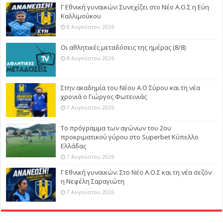
Γ Εθνική γυναικών: Συνεχίζει στο Νέο Α.Ο.Σ η Εύη
Καλλιμούκου
8 Αυγούστου 2026
Οι αθλητικές μεταδόσεις της ημέρας (8/8)
8 Αυγούστου 2026
Στην ακαδημία του Νέου Α.Ο Σύρου και τη νέα
χρονιά ο Γιώργος Φωτεινιάς
7 Αυγούστου 2026
Το πρόγραμμα των αγώνων του 2ου
προκριματικού γύρου στο Superbet Κύπελλο
Ελλάδας
7 Αυγούστου 2026
Γ Εθνική γυναικών: Στο Νέο Α.Ο.Σ και τη νέα σεζόν
η Νεφέλη Σαραγιώτη
7 Αυγούστου 2026