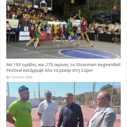
Με 193 ομάδες και 270 αγώνες το Stoiximan AegeanBall
Festival κατέρριψε όλα τα ρεκόρ στη Σύρο!
1 Ιουλίου 2026