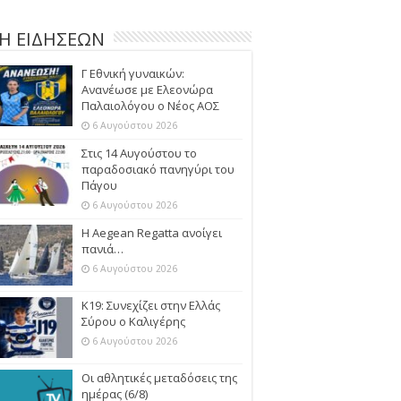
Η ΕΙΔΗΣΕΩΝ
Γ Εθνική γυναικών:
Ανανέωσε με Ελεονώρα
Παλαιολόγου ο Νέος ΑΟΣ
6 Αυγούστου 2026
Στις 14 Αυγούστου το
παραδοσιακό πανηγύρι του
Πάγου
6 Αυγούστου 2026
Η Aegean Regatta ανοίγει
πανιά…
6 Αυγούστου 2026
Κ19: Συνεχίζει στην Ελλάς
Σύρου ο Καλιγέρης
6 Αυγούστου 2026
Οι αθλητικές μεταδόσεις της
ημέρας (6/8)