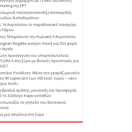
νάντηση Δημάρχου με Γενικό Διευθυντή
rketing της ΕΡΤ
οσωρινή παύση(αναστολή;) αποκομιδής
κωδών & κλαδεμάτων
ις 14 Αυγούστου το παραδοσιακό πανηγύρι
υ Πάγου
ρος: Μνημόσυνο την Κυριακή 9 Αυγούστου
Aegean Regatta ανοίγει πανιά για 25η φορά
ο Αιγαίο
ώτη προσέγγιση του υπερπολυτελούς
PLORA II στη Σύρο με θετικές προοπτικές για
 2027
ιστιάνο Ρονάλντο: Μέσα στο γκαράζ-μουσείο
 τα 40 supercars των 100 εκατ. ευρώ – «Δεν
ηγώ ποτέ»
α βραδιά αγάπης, μουσικής και προσφοράς
ό το Σύλλογο Καρκινοπαθών
τυπωσιάζει το γήπεδο του Βοτανικού
ντεο)
λη μια απώλεια στη Σύρο