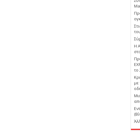
Συ
Ma
Πρ
ογ
Στ
το
Σύ
Η 
στ
Πρ
EX
το
Κρ
με
οδ
Μι
απ
Εν
(Βί
Άλ