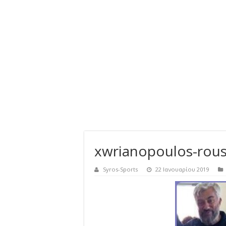
xwrianopoulos-rou
Syros-Sports
22 Ιανουαρίου 2019