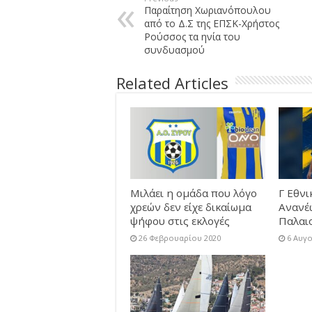
Παραίτηση Χωριανόπουλου
από το Δ.Σ της ΕΠΣΚ-Χρήστος
Ρούσσος τα ηνία του
συνδυασμού
Related Articles
Μιλάει η ομάδα που λόγο
Γ Εθνι
χρεών δεν είχε δικαίωμα
Ανανέ
ψήφου στις εκλογές
Παλαι
26 Φεβρουαρίου 2020
6 Αυγ