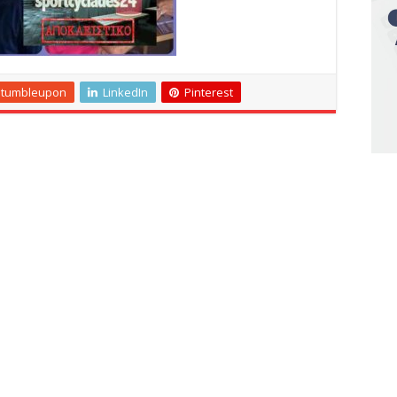
Stumbleupon
LinkedIn
Pinterest