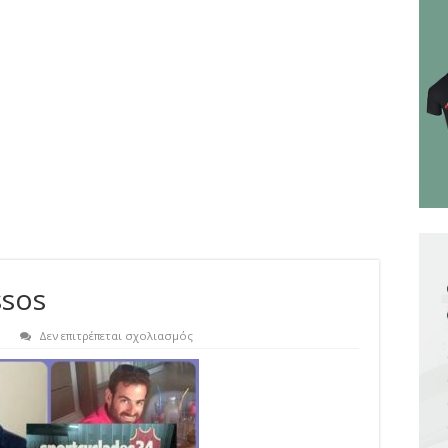
ssos
στο
Δεν επιτρέπεται σχολιασμός
xwrianopoulos-
roussos