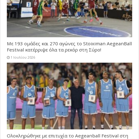
Με 193 ομάδες και 270 αγώνες το Stoiximan AegeanBall
Festival κατέρριψε όλα τα ρεκόρ στη Σύρο!
1 Ιουλίου 2026
Ολοκληρώθηκε με επιτυχία το Aegeanball Festival στη