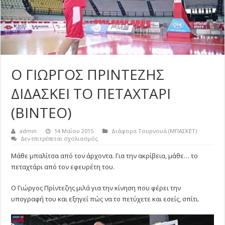
Ο ΓΙΩΡΓΟΣ ΠΡΙΝΤΕΖΗΣ
ΔΙΔΑΣΚΕΙ ΤΟ ΠΕΤΑΧΤΑΡΙ
(ΒΙΝΤΕΟ)
admin
14 Μαΐου 2015
Διάφορα Τουρνουά (ΜΠΑΣΚΕΤ)
στο
Δεν επιτρέπεται σχολιασμός
Ο
ΓΙΩΡΓΟΣ
Μάθε μπαλίτσα από τον άρχοντα. Για την ακρίβεια, μάθε… το
ΠΡΙΝΤΕΖΗΣ
πεταχτάρι από τον εφευρέτη του.
ΔΙΔΑΣΚΕΙ
ΤΟ
ΠΕΤΑΧΤΑΡΙ
Ο Γιώργος Πρίντεζης μιλά για την κίνηση που φέρει την
(ΒΙΝΤΕΟ)
υπογραφή του και εξηγεί πώς να το πετύχετε και εσείς, σπίτι.