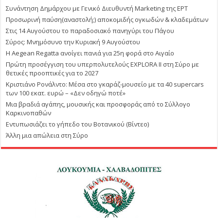
Συνάντηση Δημάρχου με Γενικό Διευθυντή Marketing της ΕΡΤ
Προσωρινή παύση(αναστολή;) αποκομιδής ογκωδών & κλαδεμάτων
Στις 14 Αυγούστου το παραδοσιακό πανηγύρι του Πάγου
Σύρος: Μνημόσυνο την Κυριακή 9 Αυγούστου
Η Aegean Regatta ανοίγει πανιά για 25η φορά στο Αιγαίο
Πρώτη προσέγγιση του υπερπολυτελούς EXPLORA II στη Σύρο με
θετικές προοπτικές για το 2027
Κριστιάνο Ρονάλντο: Μέσα στο γκαράζ-μουσείο με τα 40 supercars
των 100 εκατ. ευρώ – «Δεν οδηγώ ποτέ»
Μια βραδιά αγάπης, μουσικής και προσφοράς από το Σύλλογο
Καρκινοπαθών
Εντυπωσιάζει το γήπεδο του Βοτανικού (Βίντεο)
Άλλη μια απώλεια στη Σύρο