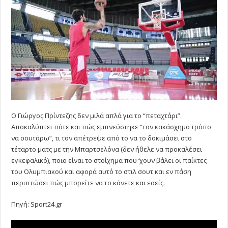
Ο Γιώργος Πρίντεζης δεν μιλά απλά για το “πεταχτάρι”.
Αποκαλύπτει πότε και πώς εμπνεύστηκε “τον κακάσχημο τρόπο
να σουτάρω”, τι τον απέτρεψε από το να το δοκιμάσει στο
τέταρτο ματς με την Μπαρτσελόνα (δεν ήθελε να προκαλέσει
εγκεφαλικό), ποιο είναι το στοίχημα που ‘χουν βάλει οι παίκτες
του Ολυμπιακού και αφορά αυτό το στιλ σουτ και εν πάση
περιπτώσει πώς μπορείτε να το κάνετε και εσείς.
Πηγή: Sport24.gr