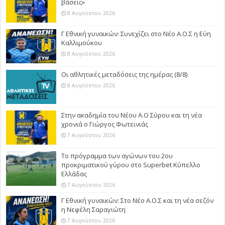
βάσεις»
8 Αυγούστου 2026
Γ Εθνική γυναικών: Συνεχίζει στο Νέο Α.Ο.Σ η Εύη
Καλλιμούκου
8 Αυγούστου 2026
Οι αθλητικές μεταδόσεις της ημέρας (8/8)
8 Αυγούστου 2026
Στην ακαδημία του Νέου Α.Ο Σύρου και τη νέα
χρονιά ο Γιώργος Φωτεινιάς
7 Αυγούστου 2026
Το πρόγραμμα των αγώνων του 2ου
προκριματικού γύρου στο Superbet Κύπελλο
Ελλάδας
7 Αυγούστου 2026
Γ Εθνική γυναικών: Στο Νέο Α.Ο.Σ και τη νέα σεζόν
η Νεφέλη Σαραγιώτη
7 Αυγούστου 2026