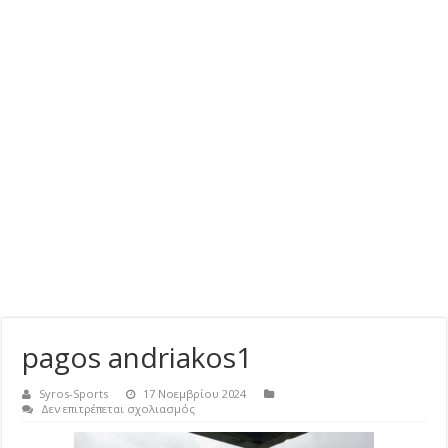
pagos andriakos1
Syros-Sports
17 Νοεμβρίου 2024
στο
Δεν επιτρέπεται σχολιασμός
pagos
andriakos1