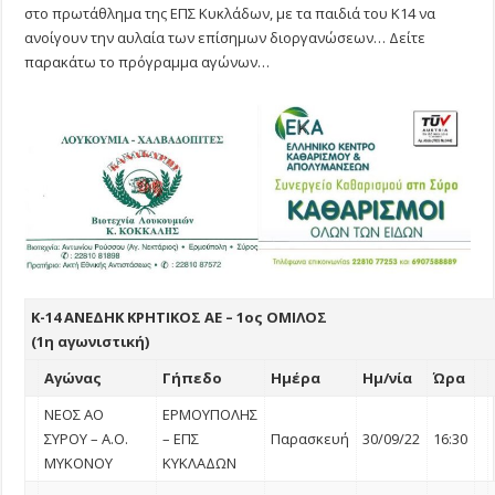
στο πρωτάθλημα της ΕΠΣ Κυκλάδων, με τα παιδιά του Κ14 να
ανοίγουν την αυλαία των επίσημων διοργανώσεων… Δείτε
παρακάτω το πρόγραμμα αγώνων…
Κ-14 ΑΝΕΔΗΚ ΚΡΗΤΙΚΟΣ ΑΕ – 1ος ΟΜΙΛΟΣ
(1η αγωνιστική)
Αγώνας
Γήπεδο
Ημέρα
Ημ/νία
Ώρα
ΝΕΟΣ ΑΟ
ΕΡΜΟΥΠΟΛΗΣ
ΣΥΡΟΥ – Α.Ο.
– ΕΠΣ
Παρασκευή
30/09/22
16:30
ΜΥΚΟΝΟΥ
ΚΥΚΛΑΔΩΝ