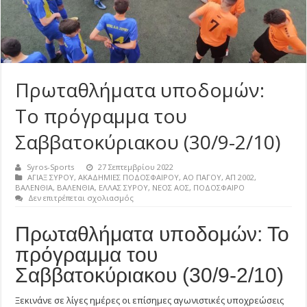
Πρωταθλήματα υποδομών:
Το πρόγραμμα του
Σαββατοκύριακου (30/9-2/10)
Syros-Sports
27 Σεπτεμβρίου 2022
ΑΓΙΑΞ ΣΥΡΟΥ
,
ΑΚΑΔΗΜΙΕΣ ΠΟΔΟΣΦΑΙΡΟΥ
,
ΑΟ ΠΑΓΟΥ
,
ΑΠ 2002
,
ΒΑΛΕΝΘΙΑ
,
ΒΑΛΕΝΘΙΑ
,
ΕΛΛΑΣ ΣΥΡΟΥ
,
ΝΕΟΣ ΑΟΣ
,
ΠΟΔΟΣΦΑΙΡΟ
στο
Δεν επιτρέπεται σχολιασμός
Πρωταθλήματα
υποδομών:
Πρωταθλήματα υποδομών: Το
Το
πρόγραμμα
πρόγραμμα του
του
Σαββατοκύριακου
Σαββατοκύριακου (30/9-2/10)
(30/9-
2/10)
Ξεκινάνε σε λίγες ημέρες οι επίσημες αγωνιστικές υποχρεώσεις