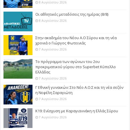
8 Αυγούστου 2026
Οι αθλητικές μεταδόσεις της ημέρας (8/8)
8 Αυγούστου 2026
Στην ακαδημία του Νέου Α.Ο Σύρου και τη νέα
χρονιά ο Γιώργος Φωτεινιάς
7 Αυγούστου 2026
Το πρόγραμμα των αγώνων του 2ου
προκριματικού γύρου στο Superbet Κύπελλο
Ελλάδας
7 Αυγούστου 2026
Γ Εθνική γυναικών: Στο Νέο Α.Ο.Σ και τη νέα σεζόν
η Νεφέλη Σαραγιώτη
7 Αυγούστου 2026
Κ19: Ενίσχυση με Καραγιαννάκη η Ελλάς Σύρου
7 Αυγούστου 2026