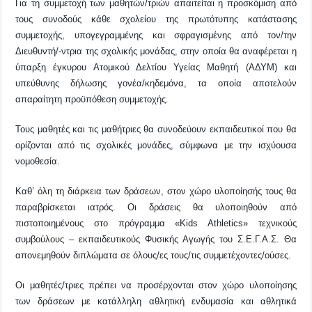
Για τη συμμετοχή των μαθητών/τριών απαιτείται η προσκόμιση από
τους συνοδούς κάθε σχολείου της πρωτότυπης κατάστασης
συμμετοχής, υπογεγραμμένης και σφραγισμένης από τον/την
Διευθυντή/-ντρια της σχολικής μονάδας, στην οποία θα αναφέρεται η
ύπαρξη έγκυρου Ατομικού Δελτίου Υγείας Μαθητή (ΑΔΥΜ) και
υπεύθυνης δήλωσης γονέα/κηδεμόνα, τα οποία αποτελούν
απαραίτητη προϋπόθεση συμμετοχής.
Τους μαθητές και τις μαθήτριες θα συνοδεύουν εκπαιδευτικοί που θα
ορίζονται από τις σχολικές μονάδες, σύμφωνα με την ισχύουσα
νομοθεσία.
Καθ’ όλη τη διάρκεια των δράσεων, στον χώρο υλοποίησής τους θα
παραβρίσκεται ιατρός. Οι δράσεις θα υλοποιηθούν από
πιστοποιημένους στο πρόγραμμα «
Kids
Athletics
» τεχνικούς
συμβούλους – εκπαιδευτικούς Φυσικής Αγωγής του Σ.Ε.Γ.Α.Σ. Θα
απονεμηθούν διπλώματα σε όλους/ες τους/τις συμμετέχοντες/ούσες.
Οι μαθητές/τριες πρέπει να προσέρχονται στον χώρο υλοποίησης
των δράσεων με κατάλληλη αθλητική ενδυμασία και αθλητικά