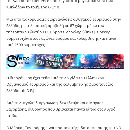
το “Santorini Experience”, που έγινε στο μαγευτικό νησί των
Κυκλάδων το τριήμερο 6-8/10.
Μια από τις κορυφαίες διοργανώσεις αθλητικού τουρισμού στην
Ελλάδα, με τηλεοπτική προβολή σε 87 χώρες μέσω του
τηλεοπτικού δικτύου FOX Sports, ολοκληρώθηκε με ρεκόρ
συμμετοχών στους αγώνες δρόμου και κολύμβησης και πάνω
από 1500 συμμετοχές.
Η διοργάνωση έχει τεθεί υπό την Αιγίδα του Ελληνικού
Οργανισμού Τουρισμού και της Κολυμβητικής Ομοσπονδίας
Ελλάδας (Κ.Ο.Ε.)
Από την μεγάλη διοργάνωση, δεν έλειψε και ο Μάρκος
Ξαγοράρης, άνθρωπος που βρίσκεται πάντα δίπλα στον υγρό
στίβο.
Ο Μάρκος Ξαγοράρης είναι προπονητής υδατοσφαίρισης του ΝΟ