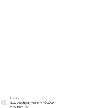
Previous
Ικανοποίηση για την «5αδα»
των μικρών