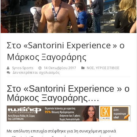
Στο «Santorini Experience » ο
Μάρκος Ξαγοράρης
Syros-Sports
14 Οκτωβρίου 2017
ΝΟΣ
,
ΥΓΡΟΣ ΣΤΙΒΟΣ
στο
Δεν επιτρέπεται σχολιασμός
Στο
«Santorini
Στο «Santorini Experience » ο
Experience
»
Μάρκος Ξαγοράρης….
ο
Μάρκος
Ξαγοράρης
Με απόλυτη επιτυχία στέφθηκε για 3η συνεχόμενη χρονιά