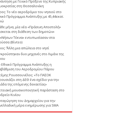
νάντηση με Γενικό Πρόξενο της Κυπριακής
μοκρατίας στη Θεσσαλονίκη
ρος: Το νέο αεροδρόμιο του νησιού στο
νικό Πρόγραμμα Ανάπτυξης με 45,44εκατ.
ρώ
άθε μήνα, μία νέα «Πράσινη Αποστολή»
ίσκεται στη διάθεση των δημοτών»
 «Νήσων Τέκνα» εντυπωσίασαν στα
ούσσα (Βίντεο)
ος: ΄’Άλλη μια απώλεια στο νησί
γκρούστηκαν δυο μηχανές στο Λιμάνι της
ρου
ο Εθνικό Πρόγραμμα Ανάπτυξης η
αβάθμιση του Αεροδρομίου Πάρου
τέμης Ρουσσουνέλος: «Το ΠΑΣΟΚ
ρουσιάζει στη ΔΕΘ ένα σχέδιο για την
λάδα της επόμενης δεκαετίας»
ετειακή μουσικοποιητική παράσταση στο
υδρείο Κινίου
ταγώγηση του Δημαρχείου για την
νελλαδική μέρα ενημέρωσης για SMA