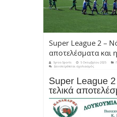
Super League 2 – Ν
αποτελέσματα και 
Syros-Sports
5 Οκτωβρίου 2025
στο
Δεν επιτρέπεται σχολιασμός
Super
League
Super League 2 
2
–
Νότιος
τελικά αποτελέσ
Όμιλος:
Τα
τελικά
αποτελέσματα
και
η
βαθμολογία