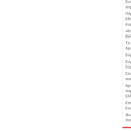
Συ
Δη
Πά
Εθ
ευ
«Κ
βρ
Τα
Χρ
Σύρ
Συ
Σύ
Στ
αν
Αρ
πα
Ελ
Επ
Εν
Φω
πα