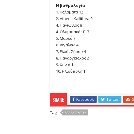
Η βαθμολογία
1. Καλαμάτα 12
2. Athens Kallithea 9
4. Πανιώνιος 8
4. Ολυμπιακός Β’ 7
5. Μαρκό 7
6. Αιγάλεω 4
7. Ελλάς Σύρου 4
8. Παναργειακός 2
9. Χανιά 1
10. Ηλιούπολη 1
Facebook
Twitter
Share
Tags
ΕΛΛΑΣ ΣΎΡΟΥ