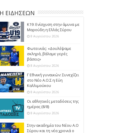
Η ΕΙΔΗΣΕΩΝ
Κ19: Ενίσχυση στην άμυνα με
Μαρούδη η Ελλάς Σύρου
8 Αυγούστου 2026
Φωτεινιάς: «Δουλέψαμε
σκληρά, βάλαμε γερές
βάσεις»
8 Αυγούστου 2026
Γ Εθνική γυναικών: Συνεχίζει
στο Νέο Α.Ο.Σ η Εύη
Καλλιμούκου
8 Αυγούστου 2026
Οι αθλητικές μεταδόσεις της
ημέρας (8/8)
8 Αυγούστου 2026
Στην ακαδημία του Νέου Α.Ο
Σύρου και τη νέα χρονιά ο