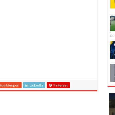
7
Stumbleupon
LinkedIn
Pinterest