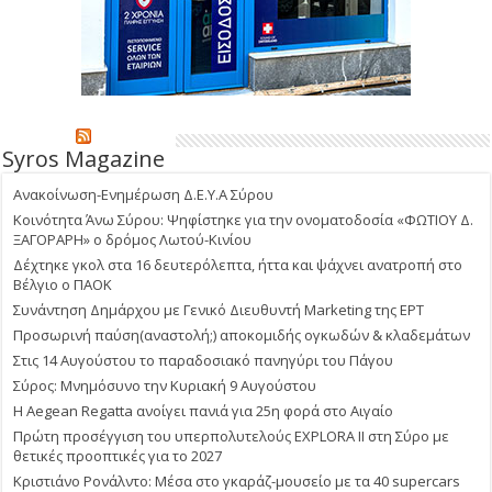
Syros Magazine
Ανακοίνωση-Ενημέρωση Δ.Ε.Υ.Α Σύρου
Κοινότητα Άνω Σύρου: Ψηφίστηκε για την ονοματοδοσία «ΦΩΤΙΟΥ Δ.
ΞΑΓΟΡΑΡΗ» ο δρόμος Λωτού-Κινίου
Δέχτηκε γκολ στα 16 δευτερόλεπτα, ήττα και ψάχνει ανατροπή στο
Βέλγιο ο ΠΑΟΚ
Συνάντηση Δημάρχου με Γενικό Διευθυντή Marketing της ΕΡΤ
Προσωρινή παύση(αναστολή;) αποκομιδής ογκωδών & κλαδεμάτων
Στις 14 Αυγούστου το παραδοσιακό πανηγύρι του Πάγου
Σύρος: Μνημόσυνο την Κυριακή 9 Αυγούστου
Η Aegean Regatta ανοίγει πανιά για 25η φορά στο Αιγαίο
Πρώτη προσέγγιση του υπερπολυτελούς EXPLORA II στη Σύρο με
θετικές προοπτικές για το 2027
Κριστιάνο Ρονάλντο: Μέσα στο γκαράζ-μουσείο με τα 40 supercars