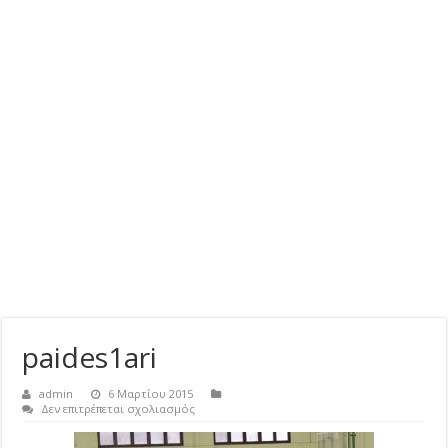
paides1ari
admin
6 Μαρτίου 2015
στο
Δεν επιτρέπεται σχολιασμός
paides1ari