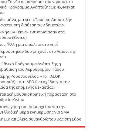
ρος: Το νέο αεροδρόμιο του νησιού στο
νικό Πρόγραμμα Ανάπτυξης με 45,44εκατ.
ρώ
άθε μήνα, μία νέα «Πράσινη Αποστολή»
ίσκεται στη διάθεση των δημοτών»
 «Νήσων Τέκνα» εντυπωσίασαν στα
ούσσα (Βίντεο)
ος: ΄’Άλλη μια απώλεια στο νησί
γκρούστηκαν δυο μηχανές στο Λιμάνι της
ρου
ο Εθνικό Πρόγραμμα Ανάπτυξης η
αβάθμιση του Αεροδρομίου Πάρου
τέμης Ρουσσουνέλος: «Το ΠΑΣΟΚ
ρουσιάζει στη ΔΕΘ ένα σχέδιο για την
λάδα της επόμενης δεκαετίας»
ετειακή μουσικοποιητική παράσταση στο
υδρείο Κινίου
ταγώγηση του Δημαρχείου για την
νελλαδική μέρα ενημέρωσης για SMA
λη μια απώλεια συνανθρώπου μας στη Σύρο