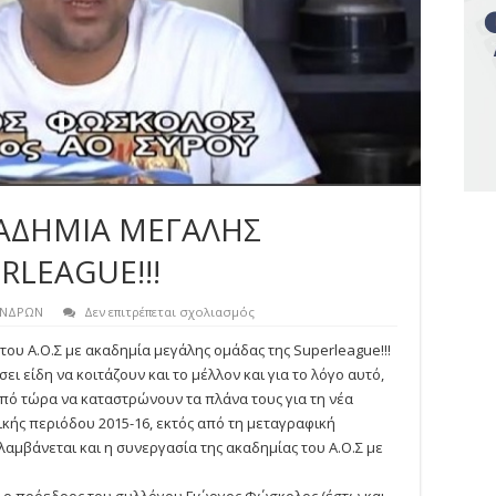
ΚΑΔΗΜΙΑ ΜΕΓΑΛΗΣ
LEAGUE!!!
στο
ΑΝΔΡΩΝ
Δεν επιτρέπεται σχολιασμός
ΣΥΝΕΡΓΑΣΙΑ
ΜΕ
του Α.Ο.Σ με ακαδημία μεγάλης ομάδας της Superleague!!!
ΑΚΑΔΗΜΙΑ
ει είδη να κοιτάζουν και το μέλλον και για το λόγο αυτό,
ΜΕΓΑΛΗΣ
ΟΜΑΔΑΣ
από τώρα να καταστρώνουν τα πλάνα τους για τη νέα
ΑΠΟ
κής περιόδου 2015-16, εκτός από τη μεταγραφική
SUPERLEAGUE!!!
αμβάνεται και η συνεργασία της ακαδημίας του Α.Ο.Σ με
ς ο πρόεδρος του συλλόγου Γιώργος Φώσκολος (έστω και