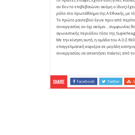
αν δεν το επιβεβαιώνει ακόμη ο ίδιος) έχ
ρόλο στο πρωτάθλημα της Α Εθνικής, με τίτ
Το πρώτο ραντεβού έγινε πριν από περίπο
συνεργασίας αν όχι ακόμα… συμφωνίας θα
αγωνιστικής περιόδου τόσο της Superlea
Με την κίνηση αυτή, η ομάδα του Α.Ο.Σ θέλ
επαγγελματική καριέρα σε μεγάλη κατηγορ
συνεργασίας να αποκτήσει παίκτες από το
Facebook
Twitter
Share