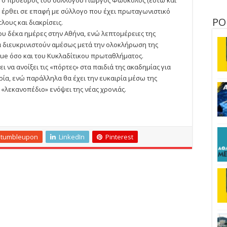
ει έρθει σε επαφή με σύλλογο που έχει πρωταγωνιστικό
ΡΟ
λους και διακρίσεις.
υ δέκα ημέρες στην Αθήνα, ενώ λεπτομέρειες της
 διευκρινιστούν αμέσως μετά την ολοκλήρωση της
gue όσο και του Κυκλαδίτικου πρωταθλήματος.
ει να ανοίξει τις «πόρτες» στα παιδιά της ακαδημίας για
ία, ενώ παράλληλα θα έχει την ευκαιρία μέσω της
 «λεκανοπέδιο» ενόψει της νέας χρονιάς.
Stumbleupon
LinkedIn
Pinterest