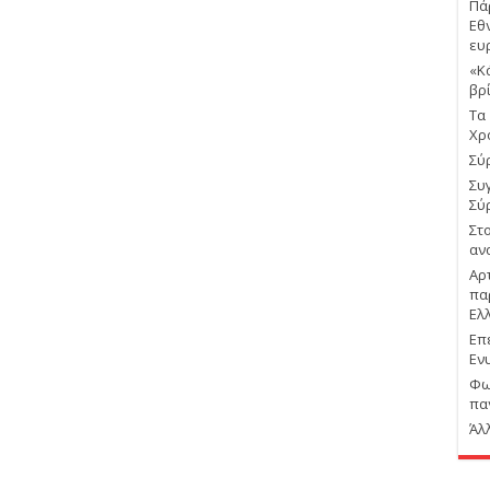
Πά
Εθ
ευ
«Κ
βρ
Τα
Χρ
Σύρ
Συ
Σύ
Στ
αν
Αρ
πα
Ελ
Επ
Εν
Φω
πα
Άλ