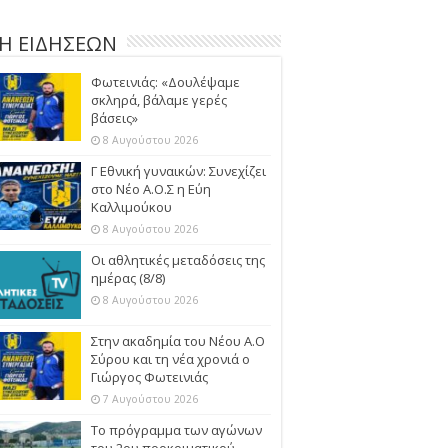
Η ΕΙΔΗΣΕΩΝ
Φωτεινιάς: «Δουλέψαμε
σκληρά, βάλαμε γερές
βάσεις»
8 Αυγούστου 2026
Γ Εθνική γυναικών: Συνεχίζει
στο Νέο Α.Ο.Σ η Εύη
Καλλιμούκου
8 Αυγούστου 2026
Οι αθλητικές μεταδόσεις της
ημέρας (8/8)
8 Αυγούστου 2026
Στην ακαδημία του Νέου Α.Ο
Σύρου και τη νέα χρονιά ο
Γιώργος Φωτεινιάς
7 Αυγούστου 2026
Το πρόγραμμα των αγώνων
του 2ου προκριματικού