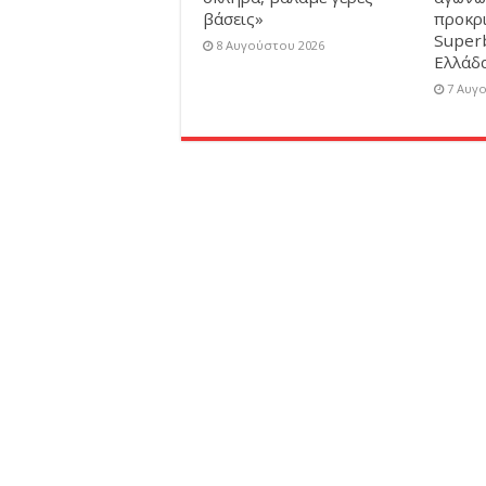
βάσεις»
προκρ
Super
8 Αυγούστου 2026
Ελλάδ
7 Αυγ