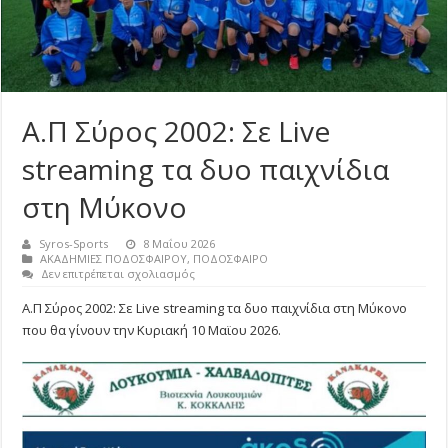
Α.Π Σύρος 2002: Σε Live
streaming τα δυο παιχνίδια
στη Μύκονο
Syros-Sports
8 Μαΐου 2026
ΑΚΑΔΗΜΙΕΣ ΠΟΔΟΣΦΑΙΡΟΥ
,
ΠΟΔΟΣΦΑΙΡΟ
στο
Δεν επιτρέπεται σχολιασμός
Α.Π
Σύρος
Α.Π Σύρος 2002: Σε Live streaming τα δυο παιχνίδια στη Μύκονο
2002:
που θα γίνουν την Κυριακή 10 Μαϊου 2026.
Σε
Live
streaming
τα
δυο
παιχνίδια
στη
Μύκονο