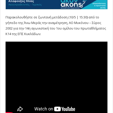
Παρακολουθήστε σε ζωντανή μετάδοση (10/5 | 15:30) από το
γήπεδο της Άνω Μεράς την αναμέτρηση, ΑΟ Μυκόνου – Σύρος
2002 για την 14η αγωνιστική του 1ου ομίλου του πρωταθλήματος
Κ14 της ΕΠΣ Κυκλάδων.