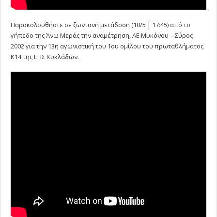
Παρακολουθήστε σε ζωντανή μετάδοση (10/5 | 17:45) από το
γήπεδο της Άνω Μεράς την αναμέτρηση, ΑE Μυκόνου – Σύρος
2002 για την 13η αγωνιστική του 1ου ομίλου του πρωταθλήματος
Κ14 της ΕΠΣ Κυκλάδων.