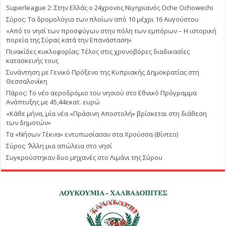
Superleague 2: Στην Ελλάς ο 24χρονος Νιγηριανός Oche Ochowechi
Σύρος: Τα δρομολόγια των πλοίων από 10 μέχρι 16 Αυγούστου
«Από το νησί των προσφύγων στην πόλη των εμπόρων – Η ιστορική
πορεία της Σύρας κατά την Επανάσταση»
Πινακίδες κυκλοφορίας: Τέλος στις χρονοβόρες διαδικασίες
κατασκευής τους
Συνάντηση με Γενικό Πρόξενο της Κυπριακής Δημοκρατίας στη
Θεσσαλονίκη
Πάρος: Το νέο αεροδρόμιο του νησιού στο Εθνικό Πρόγραμμα
Ανάπτυξης με 45,44εκατ. ευρώ
«Κάθε μήνα, μία νέα «Πράσινη Αποστολή» βρίσκεται στη διάθεση
των δημοτών»
Τα «Νήσων Τέκνα» εντυπωσίασαν στα Χρούσσα (Βίντεο)
Σύρος: ΄’Άλλη μια απώλεια στο νησί
Συγκρούστηκαν δυο μηχανές στο Λιμάνι της Σύρου