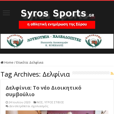
Home
/
Ετικέτα:
Δελφίνια
Tag Archives:
Δελφίνια
Δελφίνια: Το νέο Διοικητικό
συμβούλιο
24 Ιουλίου 2020
ΝΟΣ
,
ΥΓΡΟΣ ΣΤΙΒΟΣ
στο
Δεν επιτρέπεται σχολιασμός
Δελφίνια:
Το