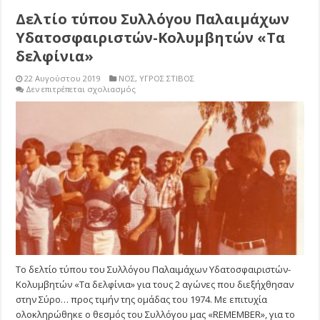
Δελτίο τύπου Συλλόγου Παλαιμάχων
Υδατοσφαιριστών-Κολυμβητών «Τα
δελφίνια»
22 Αυγούστου 2019
ΝΟΣ
,
ΥΓΡΟΣ ΣΤΙΒΟΣ
στο
Δεν επιτρέπεται σχολιασμός
Δελτίο
τύπου
Συλλόγου
Παλαιμάχων
Υδατοσφαιριστών-
Κολυμβητών
«Τα
δελφίνια»
Το δελτίο τύπου του Συλλόγου Παλαιμάχων Υδατοσφαιριστών-
Κολυμβητών «Τα δελφίνια» για τους 2 αγώνες που διεξήχθησαν
στην Σύρο… προς τιμήν της ομάδας του 1974. Με επιτυχία
ολοκληρώθηκε ο θεσμός του Συλλόγου μας «REMEMBER», για το