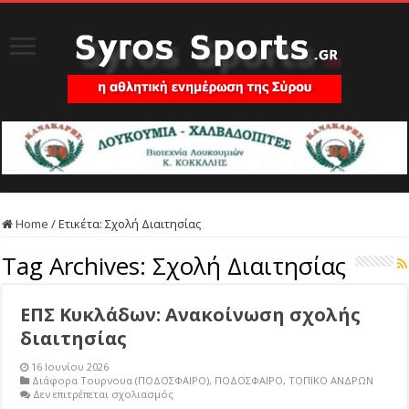
Home
/
Ετικέτα:
Σχολή Διαιτησίας
Tag Archives:
Σχολή Διαιτησίας
ΕΠΣ Κυκλάδων: Ανακοίνωση σχολής
διαιτησίας
16 Ιουνίου 2026
Διάφορα Τουρνουα (ΠΟΔΟΣΦΑΙΡΟ)
,
ΠΟΔΟΣΦΑΙΡΟ
,
ΤΟΠΙΚΟ ΑΝΔΡΩΝ
στο
Δεν επιτρέπεται σχολιασμός
ΕΠΣ