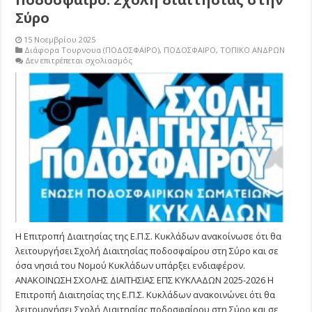
Σύρο
15 Νοεμβρίου 2025
Διάφορα Τουρνουα (ΠΟΔΟΣΦΑΙΡΟ)
,
ΠΟΔΟΣΦΑΙΡΟ
,
ΤΟΠΙΚΟ ΑΝΔΡΩΝ
στο
Δεν επιτρέπεται σχολιασμός
Ποδόσφαιρο:
Σχολή
διαιτησίας
στην
Σύρο
Η Επιτροπή Διαιτησίας της Ε.Π.Σ. Κυκλάδων ανακοίνωσε ότι θα
λειτουργήσει Σχολή Διαιτησίας ποδοσφαίρου στη Σύρο και σε
όσα νησιά του Νομού Κυκλάδων υπάρξει ενδιαφέρον.
ΑΝΑΚΟΙΝΩΣΗ ΣΧΟΛΗΣ ΔΙΑΙΤΗΣΙΑΣ ΕΠΣ ΚΥΚΛΑΔΩΝ 2025-2026 Η
Επιτροπή Διαιτησίας της Ε.Π.Σ. Κυκλάδων ανακοινώνει ότι θα
λειτουργήσει Σχολή Διαιτησίας ποδοσφαίρου στη Σύρο και σε