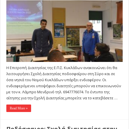
Κυκλάδων:
Ανακοίνωση
σχολής
διαιτησίας
Η Επιτροπή Διαιτησίας της Ε.Π.Σ. Κυκλάδων ανακοινώνει ότι θα
λειτουργήσει Σχολή Διαιτησίας ποδοσφαίρου στη Σύρο και σε
όσα νησιά του Νομού Κυκλάδων υπάρξει ενδιαφέρον. Οι
ενδιαφερόμενοι υποψήφιοι διαιτητές μπορούν να επικοινωνούν
με τον κ. Λάμπρο Μενδρινό τηλ. 6947776074. Το έντυπο της
αίτησης για την Σχολή Διαιτησίας μπορείτε να το κατεβάσετε …
Read More »
Ποδόσφαιρο: Σχολή διαιτησίας στην