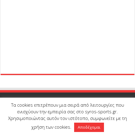
Τα cookies επιτρέπουν μια σειρά από λειτουργίες που
ενισχύουν την εμπειρία σας στο syros-sports.gr.
Χρησιμοποιώντας αυτόν τον ιστότοπο, συμφωνείτε με τη
© Copyright 2026, All Rights Reserved |
Syros-Sports.gr
| Proudly
χρήση των cookies.
Αποδέχομαι
developed and hosted by
Onedot