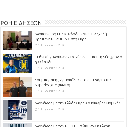
ΡΟΗ ΕΙΔΗΣΕΩΝ
Ανακοίνωση ΕΠΣ Κυκλάδων για την Σχολή
Προπονητών UEFA C στη Σύρο
5 Αυγούστου 2026
Γ Εθνική γυναικών: Στο Νέο Α.Ο.Σ και τη νέα χρονιά
η Σελαμάϊ
5 Αυγούστου 2026
Κουμπαράκης-Αρμακόλας στο σεμινάριο της
Superleague (Φωτο)
5 Αυγούστου 2026
Ανανέωσε με την Ελλάς Σύρου ο Ιάκωβος Νομικός
5 Αυγούστου 2026
Ανανέωσε με τον Ν.Ο.ΠΕ. Ρεθύμνου η Ελένη