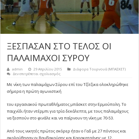
ΞΕΣΠΑΣΑΝ ΣΤΟ ΤΕΛΟΣ ΟΙ
ΠΑΛΑΙΜΑΧΟΙ ΣΥΡΟΥ
admin
29 Απριλίου 2015
Διάφορα Τουρνουά (ΜΠΑΣΚΕΤ)
στο
Δεν επιτρέπεται σχολιασμός
ΞΕΣΠΑΣΑΝ
ΣΤΟ
Με νίκη των παλαιμάχων Σύρου επί του Τζίτζικα ολοκληρώθηκε
ΤΕΛΟΣ
σήμερα η πρώτη αγωνιστική
ΟΙ
ΠΑΛΑΙΜΑΧΟΙ
ΣΥΡΟΥ
του εργασιακού πρωταθλήματος μπάσκετ στην Ερμούπολη. Το
παιχνίδι ήταν ντέρμπι για τρία δεκάλεπτα, με τους παλαιμάχους
να ξεσπούν στο φινάλε και να παίρνουν τη νίκη με 70-53.
Από τους νικητές πρώτος σκόρερ ήταν ο Γαδ με 27 πόντους και
ακολούθησαν οι Βαμβακούσης και Καρακατσάνης με 12.