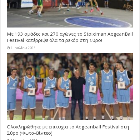
Με 193 ομάδες και 270 αγώνες το Stoiximan AegeanBall
Festival κατέρριψε όλα τα ρεκόρ στη Σύρο!
1 Ιουλίου 2026
Ολοκληρώθηκε με επιτυχία το Aegeanball Festival στη
Σύρο (Φωτο-Βίντεο)