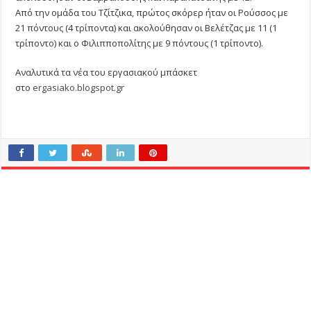
Από την ομάδα του Τζίτζικα, πρώτος σκόρερ ήταν οι Ρούσσος με
21 πόντους (4 τρίποντα) και ακολούθησαν οι Βελέτζας με 11 (1
τρίποντο) και ο Φιλιπποπολίτης με 9 πόντους (1 τρίποντο).
Αναλυτικά τα νέα του εργασιακού μπάσκετ
στο
ergasiako.blogspot.gr