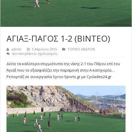
ΑΓΙΑΞ-ΠΑΓΟΣ 1-2 (ΒΙΝΤΕΟ)
admin
5 Απριλίου 2015
ΤΟΠΙΚΟ ΑΝΔΡΩΝ
στο
Δεν επιτρέπεται σχολιασμός
ΑΓΙΑΞ-
ΠΑΓΟΣ
Δείτε τα καλύτερα στιγμιότυπα της νίκης 2-1 του Πάγου επί του
1-
Άγιαξ που το εξασφαλίζει την παραμονή στην Α κατηγορία…
2
(ΒΙΝΤΕΟ)
Ρεπορτάζ σε συνεργασία Syros-Sports.gr με Cyclades24.gr