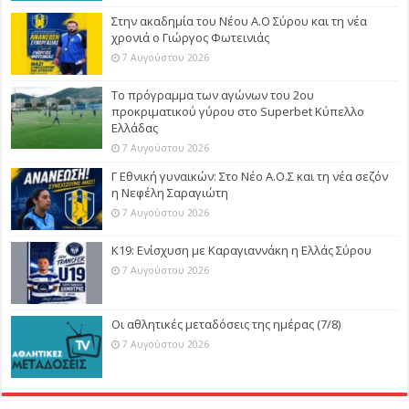
Στην ακαδημία του Νέου Α.Ο Σύρου και τη νέα
χρονιά ο Γιώργος Φωτεινιάς
7 Αυγούστου 2026
Το πρόγραμμα των αγώνων του 2ου
προκριματικού γύρου στο Superbet Κύπελλο
Ελλάδας
7 Αυγούστου 2026
Γ Εθνική γυναικών: Στο Νέο Α.Ο.Σ και τη νέα σεζόν
η Νεφέλη Σαραγιώτη
7 Αυγούστου 2026
Κ19: Ενίσχυση με Καραγιαννάκη η Ελλάς Σύρου
7 Αυγούστου 2026
Οι αθλητικές μεταδόσεις της ημέρας (7/8)
7 Αυγούστου 2026