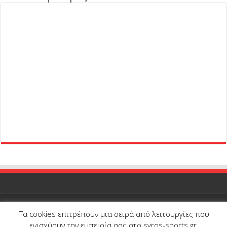
Τα cookies επιτρέπουν μια σειρά από λειτουργίες που
© Copyright 2026, All Rights Reserved |
Syros-Sports.gr
| Proudly
ενισχύουν την εμπειρία σας στο syros-sports.gr.