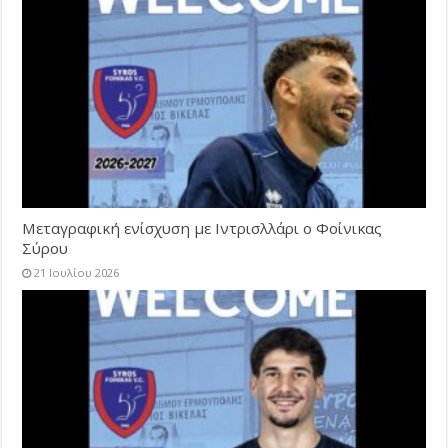
Μεταγραφική ενίσχυση με Ιντρισλλάρι ο Φοίνικας
Σύρου
21 Ιουλίου 2026