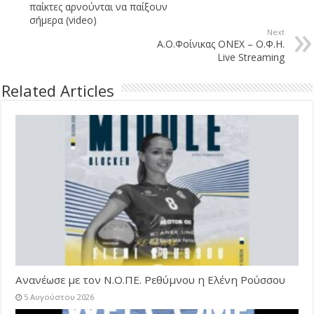
παίκτες αρνούνται να παίξουν
σήμερα (video)
Next
Α.Ο.Φοίνικας ΟΝΕΧ – Ο.Φ.Η.
Live Streaming
Related Articles
Ανανέωσε με τον Ν.Ο.ΠΕ. Ρεθύμνου η Ελένη Ρούσσου
5 Αυγούστου 2026