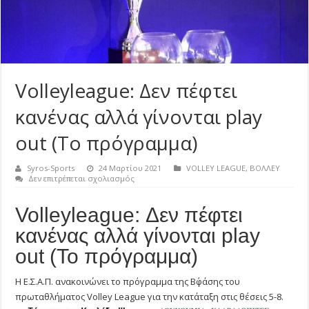
Volleyleague: Δεν πέφτει
κανένας αλλά γίνονται play
out (Το πρόγραμμα)
Syros-Sports
24 Μαρτίου 2021
VOLLEY LEAGUE
,
ΒΟΛΛΕΥ
στο
Δεν επιτρέπεται σχολιασμός
Volleyleague:
Δεν
Volleyleague: Δεν πέφτει
πέφτει
κανένας
κανένας αλλά γίνονται play
αλλά
γίνονται
out (Το πρόγραμμα)
play
out
(Το
Η Ε.Σ.Α.Π. ανακοινώνει το πρόγραμμα της Β΄φάσης του
πρόγραμμα)
πρωταθλήματος Volley League για την κατάταξη στις θέσεις 5-8.