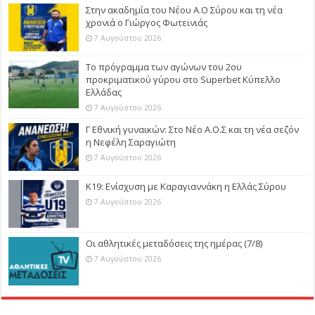
Στην ακαδημία του Νέου Α.Ο Σύρου και τη νέα
χρονιά ο Γιώργος Φωτεινιάς
7 Αυγούστου 2026
Το πρόγραμμα των αγώνων του 2ου
προκριματικού γύρου στο Superbet Κύπελλο
Ελλάδας
7 Αυγούστου 2026
Γ Εθνική γυναικών: Στο Νέο Α.Ο.Σ και τη νέα σεζόν
η Νεφέλη Σαραγιώτη
7 Αυγούστου 2026
Κ19: Ενίσχυση με Καραγιαννάκη η Ελλάς Σύρου
7 Αυγούστου 2026
Οι αθλητικές μεταδόσεις της ημέρας (7/8)
7 Αυγούστου 2026