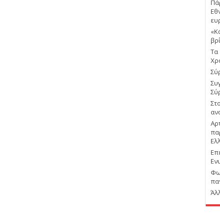
Πά
Εθ
ευ
«Κ
βρ
Τα
Χρ
Σύρ
Συ
Σύ
Στ
αν
Αρ
πα
Ελ
Επ
Εν
Φω
πα
Άλ