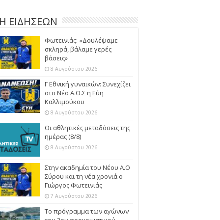
Η ΕΙΔΗΣΕΩΝ
Φωτεινιάς: «Δουλέψαμε
σκληρά, βάλαμε γερές
βάσεις»
8 Αυγούστου 2026
Γ Εθνική γυναικών: Συνεχίζει
στο Νέο Α.Ο.Σ η Εύη
Καλλιμούκου
8 Αυγούστου 2026
Οι αθλητικές μεταδόσεις της
ημέρας (8/8)
8 Αυγούστου 2026
Στην ακαδημία του Νέου Α.Ο
Σύρου και τη νέα χρονιά ο
Γιώργος Φωτεινιάς
7 Αυγούστου 2026
Το πρόγραμμα των αγώνων
του 2ου προκριματικού