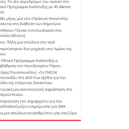
ρος: Το νέο αεροδρόμιο του νησιού στο
νικό Πρόγραμμα Ανάπτυξης με 45,44εκατ.
ρώ
άθε μήνα, μία νέα «Πράσινη Αποστολή»
ίσκεται στη διάθεση των δημοτών»
 «Νήσων Τέκνα» εντυπωσίασαν στα
ούσσα (Βίντεο)
ος: ΄’Άλλη μια απώλεια στο νησί
γκρούστηκαν δυο μηχανές στο Λιμάνι της
ρου
ο Εθνικό Πρόγραμμα Ανάπτυξης η
αβάθμιση του Αεροδρομίου Πάρου
τέμης Ρουσσουνέλος: «Το ΠΑΣΟΚ
ρουσιάζει στη ΔΕΘ ένα σχέδιο για την
λάδα της επόμενης δεκαετίας»
ετειακή μουσικοποιητική παράσταση στο
υδρείο Κινίου
ταγώγηση του Δημαρχείου για την
νελλαδική μέρα ενημέρωσης για SMA
λη μια απώλεια συνανθρώπου μας στη Σύρο