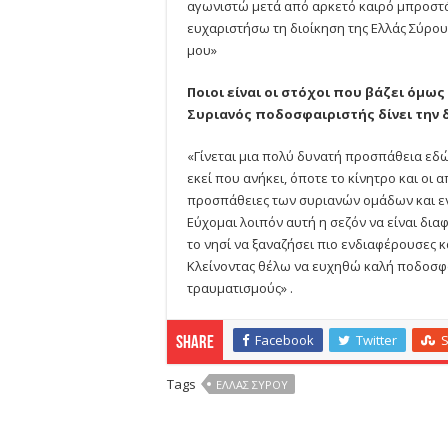
αγωνιστώ μετά από αρκετό καιρό μπροστ
ευχαριστήσω τη διοίκηση της Ελλάς Σύρου
μου»
Ποιοι είναι οι στόχοι που βάζει όμω
Συριανός ποδοσφαιριστής δίνει την 
«Γίνεται μια πολύ δυνατή προσπάθεια εδώ
εκεί που ανήκει, όποτε το κίνητρο και οι
προσπάθειες των συριανών ομάδων και ε
Εύχομαι λοιπόν αυτή η σεζόν να είναι δια
το νησί να ξαναζήσει πιο ενδιαφέρουσες κ
Κλείνοντας θέλω να ευχηθώ καλή ποδοσφα
τραυματισμούς» .
Facebook
Twitter
Share
Tags
ΕΛΛΑΣ ΣΎΡΟΥ