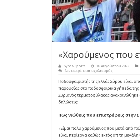
«Χαρούμενος που 
Syros-Sports
10 Αυγούστου 2022
στο
Δεν επιτρέπεται σχολιασμός
«Χαρούμενος
που
Ποδοσφαιριστής της Ελλάς Σύρου είναι απ
επιστρέφω…»
παρουσίας στα ποδοσφαιρικά γήπεδα της 
Συριανός τερματοφύλακας ανακοινώθηκε α
δηλώσεις:
Πως νιώθεις που επιστρέφεις στην Σ
«Είμαι πολύ χαρούμενος που μετά από πο
είναι περίεργα καθώς εκτός απ τη μεγάλη 