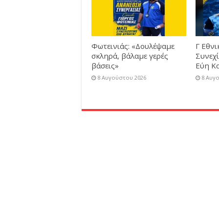
Φωτεινιάς: «Δουλέψαμε
Γ Εθνι
σκληρά, βάλαμε γερές
Συνεχί
βάσεις»
Εύη Κ
8 Αυγούστου 2026
8 Αυγ