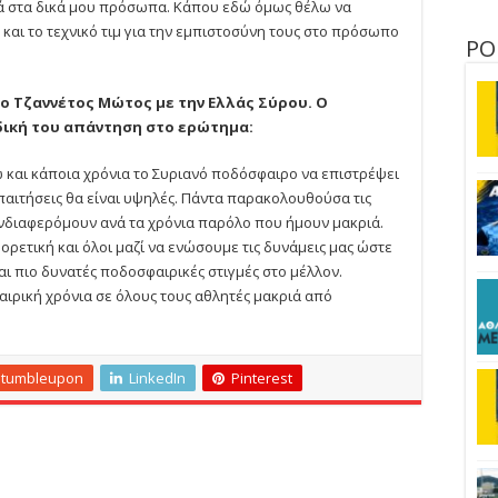
ά στα δικά μου πρόσωπα. Κάπου εδώ όμως θέλω να
 και το τεχνικό τιμ για την εμπιστοσύνη τους στο πρόσωπο
ΡΟ
ς ο Τζαννέτος Μώτος με την Ελλάς Σύρου. Ο
δική του απάντηση στο ερώτημα:
 και κάποια χρόνια το Συριανό ποδόσφαιρο να επιστρέψει
 απαιτήσεις θα είναι υψηλές. Πάντα παρακολουθούσα τις
νδιαφερόμουν ανά τα χρόνια παρόλο που ήμουν μακριά.
φορετική και όλοι μαζί να ενώσουμε τις δυνάμεις μας ώστε
αι πιο δυνατές ποδοσφαιρικές στιγμές στο μέλλον.
ιρική χρόνια σε όλους τους αθλητές μακριά από
Stumbleupon
LinkedIn
Pinterest