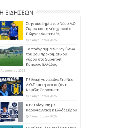
Η ΕΙΔΗΣΕΩΝ
Στην ακαδημία του Νέου Α.Ο
Σύρου και τη νέα χρονιά ο
Γιώργος Φωτεινιάς
7 Αυγούστου 2026
Το πρόγραμμα των αγώνων
του 2ου προκριματικού
γύρου στο Superbet
Κύπελλο Ελλάδας
 Αυγούστου 2026
Γ Εθνική γυναικών: Στο Νέο
Α.Ο.Σ και τη νέα σεζόν η
Νεφέλη Σαραγιώτη
7 Αυγούστου 2026
Κ19: Ενίσχυση με
Καραγιαννάκη η Ελλάς Σύρου
7 Αυγούστου 2026
Οι αθλητικές μεταδόσεις της