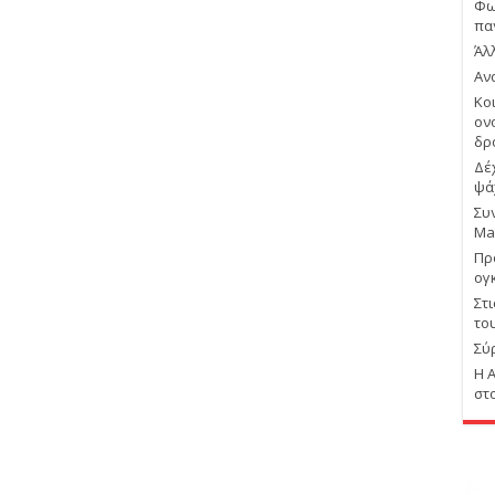
Φω
πα
Άλ
Αν
Κο
ον
δρ
Δέ
ψά
Συ
Ma
Πρ
ογ
Στ
το
Σύ
Η 
στ