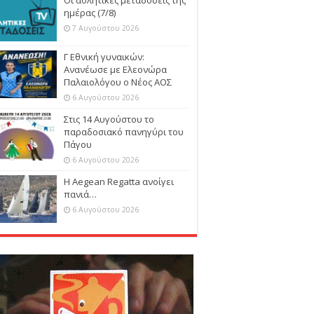
ημέρας (7/8)
7 Αυγούστου 2026
Γ Εθνική γυναικών:
Ανανέωσε με Ελεονώρα
Παλαιολόγου ο Νέος ΑΟΣ
6 Αυγούστου 2026
Στις 14 Αυγούστου το
παραδοσιακό πανηγύρι του
Πάγου
6 Αυγούστου 2026
Η Aegean Regatta ανοίγει
πανιά…
6 Αυγούστου 2026