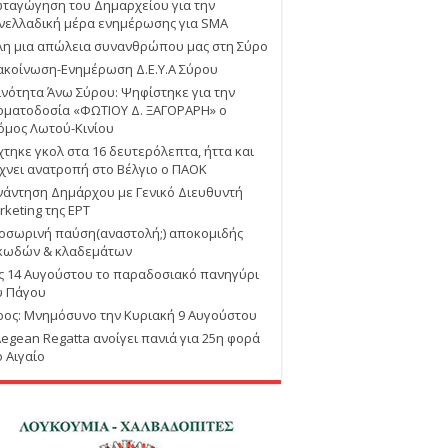
ταγώγηση του Δημαρχείου για την
νελλαδική μέρα ενημέρωσης για SMA
λη μια απώλεια συνανθρώπου μας στη Σύρο
ακοίνωση-Ενημέρωση Δ.Ε.Υ.Α Σύρου
ινότητα Άνω Σύρου: Ψηφίστηκε για την
οματοδοσία «ΦΩΤΙΟΥ Δ. ΞΑΓΟΡΑΡΗ» ο
όμος Λωτού-Κινίου
χτηκε γκολ στα 16 δευτερόλεπτα, ήττα και
χνει ανατροπή στο Βέλγιο ο ΠΑΟΚ
νάντηση Δημάρχου με Γενικό Διευθυντή
rketing της ΕΡΤ
οσωρινή παύση(αναστολή;) αποκομιδής
κωδών & κλαδεμάτων
ις 14 Αυγούστου το παραδοσιακό πανηγύρι
υ Πάγου
ρος: Μνημόσυνο την Κυριακή 9 Αυγούστου
Aegean Regatta ανοίγει πανιά για 25η φορά
ο Αιγαίο