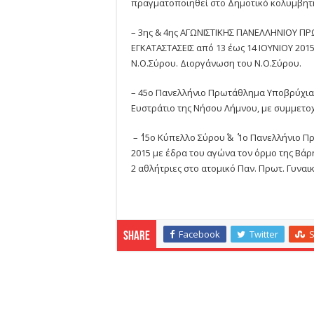
πραγματοποιηθεί στο Δημοτικό κολυμβητή
– 3ης & 4ης ΑΓΩΝΙΣΤΙΚΗΣ ΠΑΝΕΛΛΗΝΙΟΥ 
ΕΓΚΑΤΑΣΤΑΣΕΙΣ από 13 έως 14 ΙΟΥΝΙΟΥ 201
Ν.Ο.Σύρου. Διοργάνωση του Ν.Ο.Σύρου.
– 45ο Πανελλήνιο Πρωτάθλημα Υποβρύχιας 
Ευστράτιο της Νήσου Λήμνου, με συμμετοχ
– ΄΄15ο Κύπελλο Σύρου΄΄ & ΄΄ 1ο Πανελλήνιο
2015 με έδρα του αγώνα τον όρμο της Βάρ
2 αθλήτριες στο ατομικό Παν. Πρωτ. Γυνα
Facebook
Twitter
Share