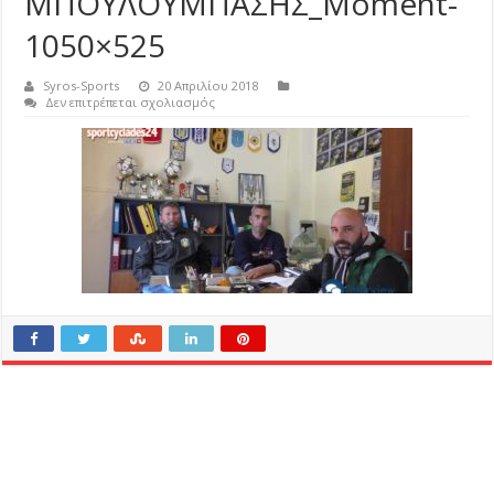
ΜΠΟΥΛΟΥΜΠΑΣΗΣ_Moment-
1050×525
Syros-Sports
20 Απριλίου 2018
στο
Δεν επιτρέπεται σχολιασμός
ΣΥΝΕΝΤΕΥΞΗ-
ΑΟΣ-
ΣΥΡΟΥ-
ΖΑΧΑΡΙΟΥ-
ΜΠΟΥΛΟΥΜΠΑΣΗΣ_Moment-
1050×525