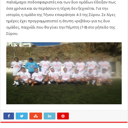
παλαίμαχοι ποδοσφαιριστές και των δυο ομάδων έδειξαν πως
όσα χρόνια και αν περάσουν η τέχνη δεν ξεχνιέται. Για την
ιστορία, η ομάδα της Τήνου επικράτησε 4-3 της Σύρου. Σε λίγες
ημέρες έχει προγραμματιστεί η άτυπη «ρεβάνς» για τις δυο
ομάδες, παιχνίδι που θα γίνει την Πέμπτη (7-8) στο γήπεδο της
Σύρου.