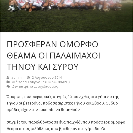
ΠΡΟΣΦΕΡΑΝ ΟΜΟΡΦΟ
ΘΕΑΜΑ ΟΙ ΠΑΛΑΙΜΑΧΟΙ
ΤΗΝΟΥ ΚΑΙ ΣΥΡΟΥ
admin
2 Αυγούστου 2014
Διάφορα Τουρνουα (ΠΟΔΟΣΦΑΙΡΟ)
στο
Δεν επιτρέπεται σχολιασμός
ΠΡΟΣΦΕΡΑΝ
ΟΜΟΡΦΟ
Όμορφες ποδοσφαιρικές στιγμές έζησαν χθες στο γήπεδο της
ΘΕΑΜΑ
Τήνου οι βετεράνοι ποδοσφαιριστές Τήνου και Σύρου. Οι δυο
ΟΙ
ΠΑΛΑΙΜΑΧΟΙ
ομάδες είχαν την ευκαιρία να θυμηθούν
ΤΗΝΟΥ
ΚΑΙ
στιγμές του παρελθόντος σε ένα παιχνίδι που πρόσφερε όμορφο
ΣΥΡΟΥ
θέαμα στους φιλάθλους που βρέθηκαν στο γήπεδο. Οι