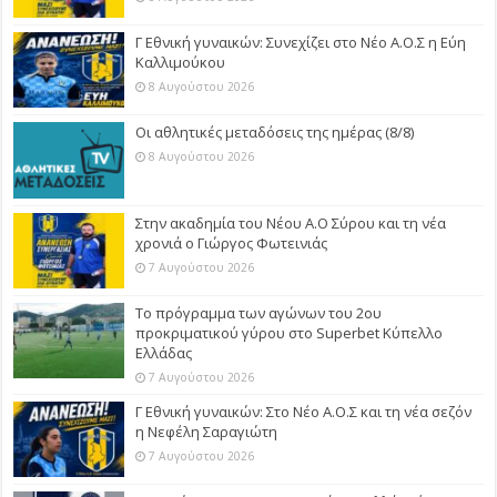
Γ Εθνική γυναικών: Συνεχίζει στο Νέο Α.Ο.Σ η Εύη
Καλλιμούκου
8 Αυγούστου 2026
Οι αθλητικές μεταδόσεις της ημέρας (8/8)
8 Αυγούστου 2026
Στην ακαδημία του Νέου Α.Ο Σύρου και τη νέα
χρονιά ο Γιώργος Φωτεινιάς
7 Αυγούστου 2026
Το πρόγραμμα των αγώνων του 2ου
προκριματικού γύρου στο Superbet Κύπελλο
Ελλάδας
7 Αυγούστου 2026
Γ Εθνική γυναικών: Στο Νέο Α.Ο.Σ και τη νέα σεζόν
η Νεφέλη Σαραγιώτη
7 Αυγούστου 2026