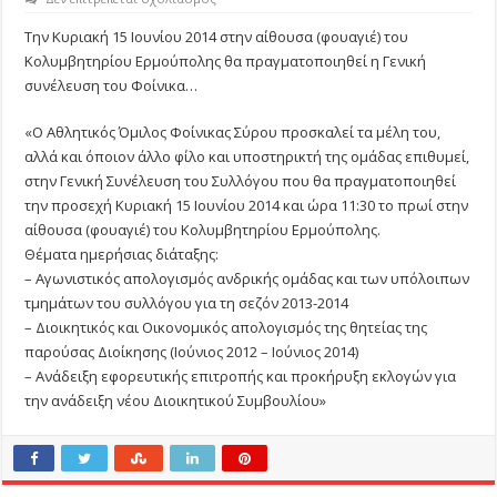
ΤΗΝ
ΚΥΡΙΑΚΗ
Την Κυριακή 15 Ιουνίου 2014 στην αίθουσα (φουαγιέ) του
Η
Κολυμβητηρίου Ερμούπολης θα πραγματοποιηθεί η Γενική
ΓΕΝΙΚΗ
ΣΥΝΕΛΕΥΣΗ
συνέλευση του Φοίνικα…
ΤΟΥ
ΦΟΙΝΙΚΑ
«Ο Αθλητικός Όμιλος Φοίνικας Σύρου προσκαλεί τα μέλη του,
αλλά και όποιον άλλο φίλο και υποστηρικτή της ομάδας επιθυμεί,
στην Γενική Συνέλευση του Συλλόγου που θα πραγματοποιηθεί
την προσεχή Κυριακή 15 Ιουνίου 2014 και ώρα 11:30 το πρωί στην
αίθουσα (φουαγιέ) του Κολυμβητηρίου Ερμούπολης.
Θέματα ημερήσιας διάταξης:
– Αγωνιστικός απολογισμός ανδρικής ομάδας και των υπόλοιπων
τμημάτων του συλλόγου για τη σεζόν 2013-2014
– Διοικητικός και Οικονομικός απολογισμός της θητείας της
παρούσας Διοίκησης (Ιούνιος 2012 – Ιούνιος 2014)
– Ανάδειξη εφορευτικής επιτροπής και προκήρυξη εκλογών για
την ανάδειξη νέου Διοικητικού Συμβουλίου»