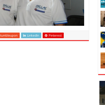
Stumbleupon
LinkedIn
Pinterest