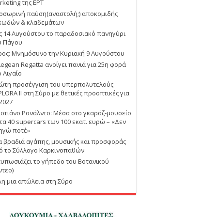
rketing της ΕΡΤ
οσωρινή παύση(αναστολή;) αποκομιδής
κωδών & κλαδεμάτων
ις 14 Αυγούστου το παραδοσιακό πανηγύρι
υ Πάγου
ρος: Μνημόσυνο την Κυριακή 9 Αυγούστου
Aegean Regatta ανοίγει πανιά για 25η φορά
ο Αιγαίο
ώτη προσέγγιση του υπερπολυτελούς
PLORA II στη Σύρο με θετικές προοπτικές για
 2027
ιστιάνο Ρονάλντο: Μέσα στο γκαράζ-μουσείο
 τα 40 supercars των 100 εκατ. ευρώ – «Δεν
ηγώ ποτέ»
α βραδιά αγάπης, μουσικής και προσφοράς
ό το Σύλλογο Καρκινοπαθών
τυπωσιάζει το γήπεδο του Βοτανικού
ντεο)
λη μια απώλεια στη Σύρο