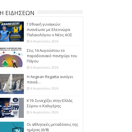
Η ΕΙΔΗΣΕΩΝ
Γ Εθνική γυναικών:
Ανανέωσε με Ελεονώρα
Παλαιολόγου ο Νέος ΑΟΣ
6 Αυγούστου 2026
Στις 14 Αυγούστου το
παραδοσιακό πανηγύρι του
Πάγου
6 Αυγούστου 2026
Η Aegean Regatta ανοίγει
πανιά…
6 Αυγούστου 2026
Κ19: Συνεχίζει στην Ελλάς
Σύρου ο Καλιγέρης
6 Αυγούστου 2026
Οι αθλητικές μεταδόσεις της
ημέρας (6/8)