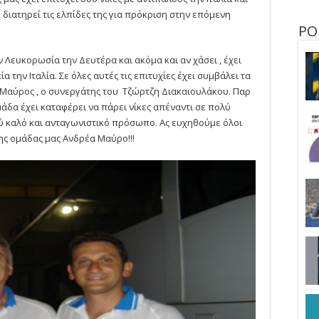
 διατηρεί τις ελπίδες της για πρόκριση στην επόμενη
ΡΟ
ην Λευκορωσία την Δευτέρα και ακόμα και αν χάσει , έχει
α την Ιταλία. Σε όλες αυτές τις επιτυχίες έχει συμβάλει τα
ς Μαύρος , ο συνεργάτης του Τζώρτζη Διακαιουλάκου. Παρ
μάδα έχει καταφέρει να πάρει νίκες απέναντι σε πολύ
ύ καλό και ανταγωνιστικό πρόσωπο. Ας ευχηθούμε όλοι
ης ομάδας μας Ανδρέα Μαύρο!!!