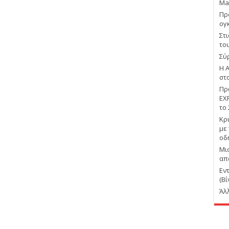
Ma
Πρ
ογ
Στ
το
Σύ
Η 
στ
Πρ
EX
το
Κρ
με
οδ
Μι
απ
Εν
(Βί
Άλ