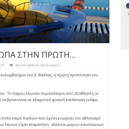
ΩΠΑ ΣΤΗΝ ΠΡΩΤΗ…
στο
ΒΟΣ
Δεν επιτρέπεται σχολιασμός
ΧΑΡΟΥΜΕΝΑ
ΠΡΟΣΩΠΑ
κολυμβητήριο του Δ. Βικέλας, η πρώτη προπόνηση του
ΣΤΗΝ
ΠΡΩΤΗ…
ου. Το παρών έδωσαν περισσότεροι από 20 αθλητές, οι
ά να βρίσκονται σε εξαιρετική φυσική κατάσταση ενόψει
ό πολύ καιρό παιδιών που έχουν γνωρίσει τον αθλητισμό
ους λόγους είχαν σταματήσει, αλλά και μικρών καινούργιων