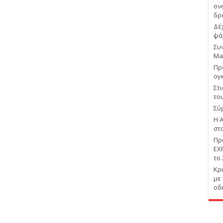
ον
δρ
Δέ
ψά
Συ
Ma
Πρ
ογ
Στ
το
Σύ
Η 
στ
Πρ
EX
το
Κρ
με
οδ