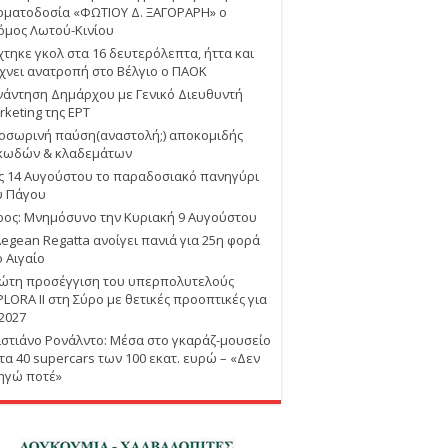
οματοδοσία «ΦΩΤΙΟΥ Δ. ΞΑΓΟΡΑΡΗ» ο
όμος Λωτού-Κινίου
χτηκε γκολ στα 16 δευτερόλεπτα, ήττα και
χνει ανατροπή στο Βέλγιο ο ΠΑΟΚ
νάντηση Δημάρχου με Γενικό Διευθυντή
rketing της ΕΡΤ
οσωρινή παύση(αναστολή;) αποκομιδής
κωδών & κλαδεμάτων
ις 14 Αυγούστου το παραδοσιακό πανηγύρι
υ Πάγου
ρος: Μνημόσυνο την Κυριακή 9 Αυγούστου
Aegean Regatta ανοίγει πανιά για 25η φορά
ο Αιγαίο
ώτη προσέγγιση του υπερπολυτελούς
PLORA II στη Σύρο με θετικές προοπτικές για
 2027
ιστιάνο Ρονάλντο: Μέσα στο γκαράζ-μουσείο
 τα 40 supercars των 100 εκατ. ευρώ – «Δεν
ηγώ ποτέ»