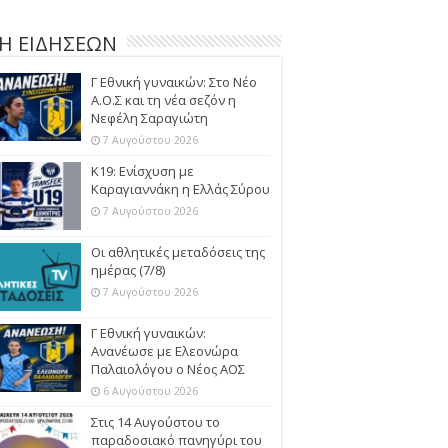
Η ΕΙΔΗΣΕΩΝ
Γ Εθνική γυναικών: Στο Νέο
Α.Ο.Σ και τη νέα σεζόν η
Νεφέλη Σαραγιώτη
7 Αυγούστου 2026
Κ19: Ενίσχυση με
Καραγιαννάκη η Ελλάς Σύρου
7 Αυγούστου 2026
Οι αθλητικές μεταδόσεις της
ημέρας (7/8)
7 Αυγούστου 2026
Γ Εθνική γυναικών:
Ανανέωσε με Ελεονώρα
Παλαιολόγου ο Νέος ΑΟΣ
6 Αυγούστου 2026
Στις 14 Αυγούστου το
παραδοσιακό πανηγύρι του