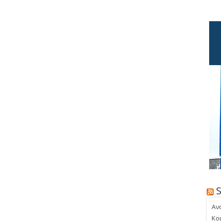
Αν
Κο