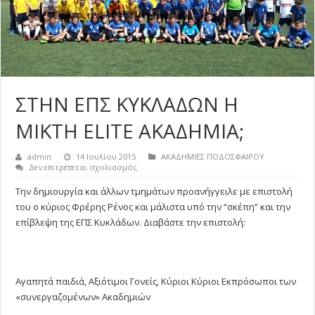
ΣΤΗΝ ΕΠΣ ΚΥΚΛΑΔΩΝ Η
ΜΙΚΤΗ ELITE ΑΚΑΔΗΜΙΑ;
admin
14 Ιουλίου 2015
ΑΚΑΔΗΜΙΕΣ ΠΟΔΟΣΦΑΙΡΟΥ
στο
Δεν επιτρέπεται σχολιασμός
ΣΤΗΝ
ΕΠΣ
Την δημιουργία και άλλων τμημάτων προανήγγειλε με επιστολή
ΚΥΚΛΑΔΩΝ
του ο κύριος Φρέρης Ρένος και μάλιστα υπό την “σκέπη” και την
Η
ΜΙΚΤΗ
επίβλεψη της ΕΠΣ Κυκλάδων. Διαβάστε την επιστολή:
ELITE
ΑΚΑΔΗΜΙΑ;
Αγαπητά παιδιά, Αξιότιμοι Γονείς, Κύριοι Κύριοι Εκπρόσωποι των
«συνεργαζομένων» Ακαδημιών