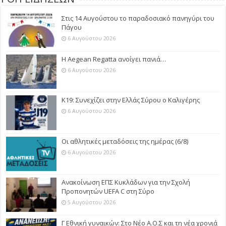
Στις 14 Αυγούστου το παραδοσιακό πανηγύρι του
Πάγου
6 Αυγούστου 2026
Η Aegean Regatta ανοίγει πανιά…
6 Αυγούστου 2026
Κ19: Συνεχίζει στην Ελλάς Σύρου ο Καλιγέρης
6 Αυγούστου 2026
Οι αθλητικές μεταδόσεις της ημέρας (6/8)
6 Αυγούστου 2026
Ανακοίνωση ΕΠΣ Κυκλάδων για την Σχολή
Προπονητών UEFA C στη Σύρο
5 Αυγούστου 2026
Γ Εθνική γυναικών: Στο Νέο Α.Ο.Σ και τη νέα χρονιά