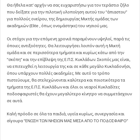
Θα ήθελα κατ’ αρχήν να σας ευχαριστήσω για τον τεράστιο ζήλο
που δείξατε για την πιλοτική υλοποίηση αυτού του “άπιαστου”
για πολλούς ονείρου, της δημιουργίας Μικτής ομάδας των
ακαδημιών (Elite , όπως ονομάστηκε) του νησιού μας.
Οι στόχοι για την επόμενη χρονιά παραμένουν υψηλοί, παρά τις
όποιες αντιξοότητες. Θα λειτουργήσει λοιπόν αυτή η Μικτή
ομάδα και σε περισσότερα τμήματα και κυρίως κάτω από την
“σκέπη” και την επίβλεψη της Ε.Π.Σ. Κυκλάδων. Σκοπός μας είναι,
να επιτευχθεί η λειτουργία της και σε κάθε μεγάλο Κυκλαδονήσι,
όπου υπάρχουν πολλές ακαδημίες. Με αυτό το τρόπο
πιστεύουμε, θα στελεχώνονται καλύτερα και ποιοτικότερα τα
τμήματα της Ε.Π.Σ. Κυκλάδων και όλοι οι νεαροί Κυκλαδίτες
ποδοσφαιριστές θα έχουν μεγαλύτερο κίνητρο να συμμετάσχουν
σε αυτά.
Καλή πρόοδο σε όλα τα παιδιά, υγεία κυρίως, συνεργασία και
σίγουρα “ΕΝΩΣΗ ΤΩΝ ΝΗΣΙΩΝ ΜΑΣ ΜΕΣΑ ΑΠΟ ΤΟ ΠΟΔΟΣΦΑΙΡΟ”