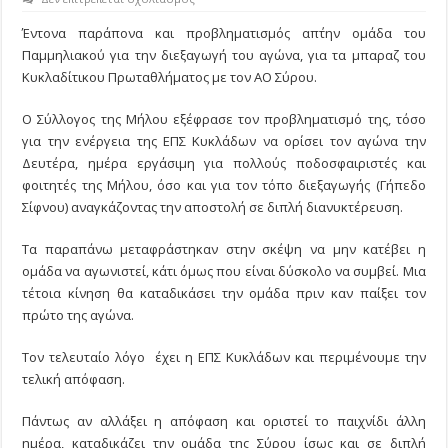
ΣΤΟΝ
ΑΕΡΑ
Έντονα παράπονα και προβληματισμός απ΄την ομάδα του
Ο
Παμμηλιακού για την διεξαγωγή του αγώνα, για τα μπαραζ του
ΑΓΩΝΑΣ
ΜΕ
Κυκλαδίτικου Πρωταθλήματος με τον ΑΟ Σύρου.
ΤΟΝ
ΠΑΜΜΗΛΙΑΚΟ;
Ο Σύλλογος της Μήλου εξέφρασε τον προβληματισμό της, τόσο
για την ενέργεια της ΕΠΣ Κυκλάδων να ορίσει τον αγώνα την
Δευτέρα, ημέρα εργάσιμη για πολλούς ποδοσφαιριστές και
φοιτητές της Μήλου, όσο και για τον τόπο διεξαγωγής (Γήπεδο
Σίφνου) αναγκάζοντας την αποστολή σε διπλή διανυκτέρευση.
Τα παραπάνω μεταφράστηκαν στην σκέψη να μην κατέβει η
ομάδα να αγωνιστεί, κάτι όμως που είναι δύσκολο να συμβεί. Μια
τέτοια κίνηση θα καταδικάσει την ομάδα πριν καν παίξει τον
πρώτο της αγώνα.
Τον τελευταίο λόγο έχει η ΕΠΣ Κυκλάδων και περιμένουμε την
τελική απόφαση.
Πάντως αν αλλάξει η απόφαση και οριστεί το παιχνίδι άλλη
ημέρα, καταδικάζει την ομάδα της Σύρου ίσως και σε διπλή