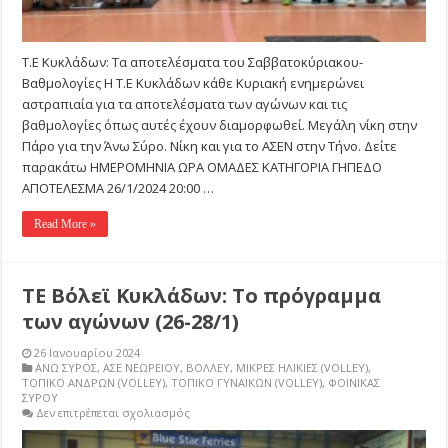
Τ.Ε Κυκλάδων: Τα αποτελέσματα του Σαββατοκύριακου-
Βαθμολογίες Η Τ.Ε Κυκλάδων κάθε Κυριακή ενημερώνει
αστραπιαία για τα αποτελέσματα των αγώνων και τις
βαθμολογίες όπως αυτές έχουν διαμορφωθεί. Μεγάλη νίκη στην
Πάρο για την Άνω Σύρο. Νίκη και για το ΑΣΕΝ στην Τήνο. Δείτε
παρακάτω ΗΜΕΡΟΜΗΝΙΑ ΩΡΑ ΟΜΑΔΕΣ ΚΑΤΗΓΟΡΙΑ ΓΗΠΕΔΟ
ΑΠΟΤΕΛΕΣΜΑ 26/1/2024 20:00 …
Read More »
ΤΕ Βόλεϊ Κυκλάδων: Το πρόγραμμα
των αγώνων (26-28/1)
26 Ιανουαρίου 2024
ΑΝΩ ΣΥΡΟΣ
,
ΑΣΕ ΝΕΩΡΕΙΟΥ
,
ΒΟΛΛΕΥ
,
ΜΙΚΡΕΣ ΗΛΙΚΙΕΣ (VOLLEY)
,
ΤΟΠΙΚΟ ΑΝΔΡΩΝ (VOLLEY)
,
ΤΟΠΙΚΟ ΓΥΝΑΙΚΩΝ (VOLLEY)
,
ΦΟΙΝΙΚΑΣ
ΣΥΡΟΥ
στο
Δεν επιτρέπεται σχολιασμός
ΤΕ
Βόλεϊ