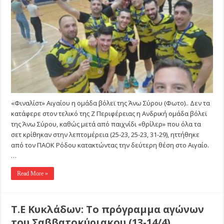
ομάδα
βόλεϊ
της
Άνω
Σύρου
(Φωτο)
«Φιναλίστ» Αιγαίου η ομάδα βόλεϊ της Άνω Σύρου (Φωτο).. Δεν τα
κατάφερε στον τελικό της Ζ Περιφέρειας η Ανδρική ομάδα βόλεϊ
της Άνω Σύρου, καθώς μετά από παιχνίδι «θρίλερ» που όλα τα
σετ κρίθηκαν στην λεπτομέρεια (25-23, 25-23, 31-29), ηττήθηκε
από τον ΠΑΟΚ Ρόδου κατακτώντας την δεύτερη θέση στο Αιγαίο.
…
Read More »
Τ.Ε Κυκλάδων: Το πρόγραμμα αγώνων
του Σαββατοκύριακου (13-14/4)