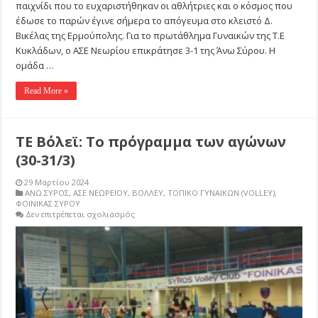
παιχνίδι που το ευχαριστήθηκαν οι αθλήτριες και ο κόσμος που
έδωσε το παρών έγινε σήμερα το απόγευμα στο κλειστό Δ.
Βικέλας της Ερμούπολης. Για το πρωτάθλημα Γυναικών της Τ.Ε
Κυκλάδων, ο ΑΣΕ Νεωρίου επικράτησε 3-1 της Άνω Σύρου. Η
ομάδα …
Read More »
ΤΕ Βόλεϊ: Το πρόγραμμα των αγώνων
(30-31/3)
29 Μαρτίου 2024
ΑΝΩ ΣΥΡΟΣ
,
ΑΣΕ ΝΕΩΡΕΙΟΥ
,
ΒΟΛΛΕΥ
,
ΤΟΠΙΚΟ ΓΥΝΑΙΚΩΝ (VOLLEY)
,
ΦΟΙΝΙΚΑΣ ΣΥΡΟΥ
στο
Δεν επιτρέπεται σχολιασμός
ΤΕ
Βόλεϊ:
Το
πρόγραμμα
των
αγώνων
(30-
31/3)