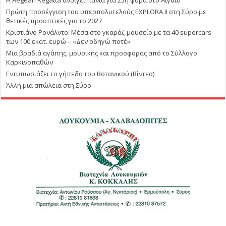
Η Aegean Regatta ανοίγει πανιά για 25η φορά στο Αιγαίο
Πρώτη προσέγγιση του υπερπολυτελούς EXPLORA II στη Σύρο με
θετικές προοπτικές για το 2027
Κριστιάνο Ρονάλντο: Μέσα στο γκαράζ-μουσείο με τα 40 supercars
των 100 εκατ. ευρώ – «Δεν οδηγώ ποτέ»
Μια βραδιά αγάπης, μουσικής και προσφοράς από το Σύλλογο
Καρκινοπαθών
Εντυπωσιάζει το γήπεδο του Βοτανικού (Βίντεο)
Άλλη μια απώλεια στη Σύρο