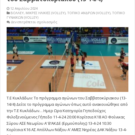
12 Απριλίου 2024
ΒΟΛΛΕΥ
,
ΜΙΚΡΕΣ ΗΛΙΚΙΕΣ (VOLLEY)
,
ΤΟΠΙΚΟ ΑΝΔΡΩΝ (VOLLEY)
,
ΤΟΠΙΚΟ
ΓΥΝΑΙΚΩΝ (VOLLEY)
στο
Δεν επιτρέπεται σχολιασμός
Τ.Ε
Κυκλάδων:
Το
πρόγραμμα
αγώνων
του
Σαββατοκύριακου
(13-
14/4)
Τ.Ε Κυκλάδων: Το πρόγραμμα αγώνων του Σαββατοκύριακου (13-
14/4) Δείτε το πρόγραμμα αγώνων όπως αυτό ανακοινώθηκε από
την Τ.Ε Κυκλάδων… Ημερ Ωρα Κατηγορία Γηπεδούχος
Φιλοξενούμενος Γήπεδο 11-4-24 20:00 Κορίτσια Κ18 ΑΟ Φοίνικας
Σύρου ΑΣΕ Νεωρίου Α’ Β’ΑΚΔΕ (Ερμούπολης) 13-4-24 10:30
Κορίτσια Κ16 ΑΣ Απόλλων Νάξου Α’ ΑΜΕΣ Νηρέας ΔΑΚ Νάξου 13-4-