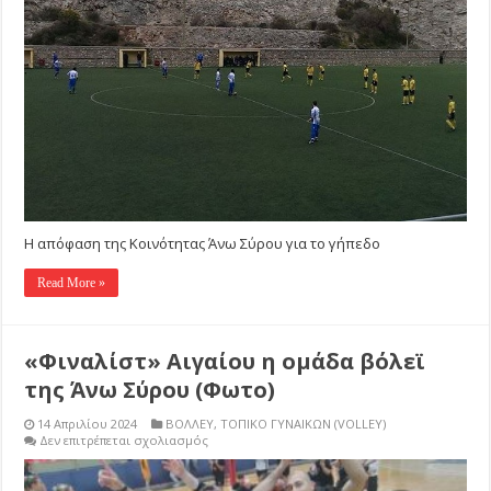
της
Κοινότητας
Άνω
Σύρου
για
το
γήπεδο
Η απόφαση της Κοινότητας Άνω Σύρου για το γήπεδο
Read More »
«Φιναλίστ» Αιγαίου η ομάδα βόλεϊ
της Άνω Σύρου (Φωτο)
14 Απριλίου 2024
ΒΟΛΛΕΥ
,
ΤΟΠΙΚΟ ΓΥΝΑΙΚΩΝ (VOLLEY)
στο
Δεν επιτρέπεται σχολιασμός
«Φιναλίστ»
Αιγαίου
η