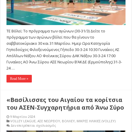
ΤΕ Βόλεϊ: Το πρόγραμμα των αγώνων (30-31/3) Δείτε το
πρόγραμμα των αγώνων βόλεϊ που θα γίνουν το
σαββατοκύριακο 30 και 31 Μαρτίου. Ημερ Ωρα Κατηγορία
Γηπεδούχος Φιλοξενούμενος Γήπεδο 30-3-24 10:30 Γυναίκες ΑΣ
Απόλλων Νάξου ΑΟ Φοίνικας Σύρου ΔΑΚ Νάξου 30-3-24 17:00
Γυναίκες ΑΟ Άνω Σύρου ΑΣΕ Νεωρίου Β’ΑΚΔΕ (Ερμούπολης) 31-3-
24 …
Read More »
«Βασίλισσες του Αιγαίου τα κορίτσια
του ΑΣΕΝ-Συγχαρητήρια από Άνω Σύρο
9 Μαρτίου 2024
VOLLEY LEAGUE
,
ΑΣΕ ΝΕΩΡΕΙΟΥ
,
ΒΟΛΛΕΥ
,
ΜΙΚΡΕΣ ΗΛΙΚΙΕΣ (VOLLEY)
στο
Δεν επιτρέπεται σχολιασμός
«Βασίλισσες