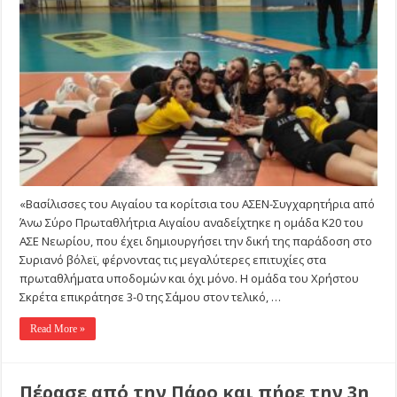
του
Αιγαίου
τα
κορίτσια
του
ΑΣΕΝ-
Συγχαρητήρια
από
Άνω
Σύρο
«Βασίλισσες του Αιγαίου τα κορίτσια του ΑΣΕΝ-Συγχαρητήρια από
Άνω Σύρο Πρωταθλήτρια Αιγαίου αναδείχτηκε η ομάδα Κ20 του
ΑΣΕ Νεωρίου, που έχει δημιουργήσει την δική της παράδοση στο
Συριανό βόλεϊ, φέρνοντας τις μεγαλύτερες επιτυχίες στα
πρωταθλήματα υποδομών και όχι μόνο. Η ομάδα του Χρήστου
Σκρέτα επικράτησε 3-0 της Σάμου στον τελικό, …
Read More »
Πέρασε από την Πάρο και πήρε την 3η