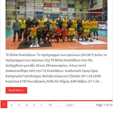
Κυκλάδων:
Το
πρόγραμμα
των
αγώνων
(26-
28/1)
ΤΕ Βόλεϊ Κυκλάδων: Το πρόγραμμα των αγώνων (26-28/1) Δείτε το
πρόγραμμα των αγώνων της ΤΕ Βόλεϊ Κυκλάδων που θα
διεξαχθούν μεταξύ 26 και 28 Ιανουαρίου, όπως αυτό
ανακοινώθηκε από την Τ.Ε Κυκλάδων. Αναλυτικά: Ημερ Ωρα
Κατηγορία Γηπεδούχος Φιλοξενούμενος Γήπεδο 26-1-24 20:00
Κορίτσια Κ18 Πανναξιακός ΑΟΝ ΑΟ Θήρας ΔΑΚ Νάξου 27-1-24 …
Read More »
1
2
3
4
5
»
10
...
Last »
Page 1 of 13