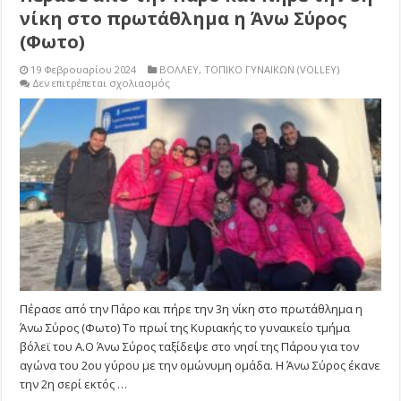
νίκη στο πρωτάθλημα η Άνω Σύρος
(Φωτο)
19 Φεβρουαρίου 2024
ΒΟΛΛΕΥ
,
ΤΟΠΙΚΟ ΓΥΝΑΙΚΩΝ (VOLLEY)
στο
Δεν επιτρέπεται σχολιασμός
Πέρασε
από
την
Πάρο
και
πήρε
την
3η
νίκη
στο
πρωτάθλημα
η
Άνω
Σύρος
(Φωτο)
Πέρασε από την Πάρο και πήρε την 3η νίκη στο πρωτάθλημα η
Άνω Σύρος (Φωτο) Το πρωί της Κυριακής το γυναικείο τμήμα
βόλεϊ του Α.Ο Άνω Σύρος ταξίδεψε στο νησί της Πάρου για τον
αγώνα του 2ου γύρου με την ομώνυμη ομάδα. Η Άνω Σύρος έκανε
την 2η σερί εκτός …