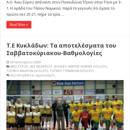
Α.Ο Άνω Σύρου απέναντι στον Ποσειδώνα Τήνου στην Τηνο με 3-
1. Η ομάδα του Τάσου Νομικού, παρά το γεγονός ότι έχασε το
πρώτο σετ 25-21, πήρε τα τρία …
Read More »
Τ.Ε Κυκλάδων: Τα αποτελέσματα του
Σαββατοκύριακου-Βαθμολογίες
28 Ιανουαρίου 2024
ΑΝΩ ΣΥΡΟΣ
,
ΑΣΕ ΝΕΩΡΕΙΟΥ
,
ΒΟΛΛΕΥ
,
ΜΙΚΡΕΣ ΗΛΙΚΙΕΣ (VOLLEY)
,
ΤΟΠΙΚΟ ΑΝΔΡΩΝ (VOLLEY)
,
ΤΟΠΙΚΟ ΓΥΝΑΙΚΩΝ (VOLLEY)
στο
Δεν επιτρέπεται σχολιασμός
Τ.Ε
Κυκλάδων:
Τα
αποτελέσματα
του
Σαββατοκύριακου-
Βαθμολογίες