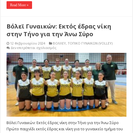
Read More »
Βόλεϊ Γυναικών: Εκτός έδρας νίκη
στην Τήνο για την Άνω Σύρο
12 Φεβρουαρίου 2024
ΒΟΛΛΕΥ
,
ΤΟΠΙΚΟ ΓΥΝΑΙΚΩΝ (VOLLEY)
στο
Δεν επιτρέπεται σχολιασμός
Βόλεϊ
Γυναικών:
Εκτός
έδρας
νίκη
στην
Τήνο
για
την
Άνω
Σύρο
Βόλεϊ Γυναικών: Εκτός έδρας νίκη στην Τήνο για την Άνω Σύρο
Πρώτο παιχνίδι εκτός έδρας και νίκη για το γυναικείο τμήμα του