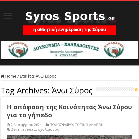
Home
/
Ετικέτα:
Άνω Σύρος
Tag Archives:
Άνω Σύρος
Η απόφαση της Κοινότητας Άνω Σύρου
για το γήπεδο
7 Δεκεμβρίου 2024
ΠΟΔΟΣΦΑΙΡΟ
,
ΤΟΠΙΚΟ ΑΝΔΡΩΝ
στο
Δεν επιτρέπεται σχολιασμός
Η
απόφαση