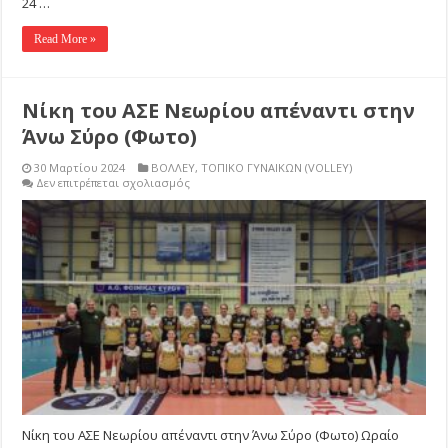
24 …
Read More »
Νίκη του ΑΣΕ Νεωρίου απέναντι στην
Άνω Σύρο (Φωτο)
30 Μαρτίου 2024
ΒΟΛΛΕΥ
,
ΤΟΠΙΚΟ ΓΥΝΑΙΚΩΝ (VOLLEY)
στο
Δεν επιτρέπεται σχολιασμός
Νίκη
του
ΑΣΕ
Νεωρίου
απέναντι
στην
Άνω
Σύρο
(Φωτο)
Νίκη του ΑΣΕ Νεωρίου απέναντι στην Άνω Σύρο (Φωτο) Ωραίο