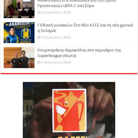
Προπονητών UEFA C στη Σύρο
5 Αυγούστου 2026
Γ Εθνική γυναικών: Στο Νέο Α.Ο.Σ και τη νέα χρονιά
η Σελαμάϊ
5 Αυγούστου 2026
Κουμπαράκης-Αρμακόλας στο σεμινάριο της
Superleague (Φωτο)
5 Αυγούστου 2026