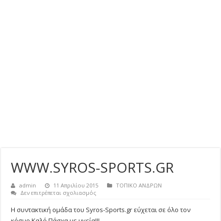
WWW.SYROS-SPORTS.GR
admin
11 Απριλίου 2015
ΤΟΠΙΚΟ ΑΝΔΡΩΝ
στο
Δεν επιτρέπεται σχολιασμός
WWW.SYROS-
SPORTS.GR
Η συντακτική ομάδα του Syros-Sports.gr εύχεται σε όλο τον
κόσμο Καλό Πάσχα με υγεία!!!