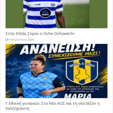
Στην Ελλάς Σύρου ο Oche Ochowechi
9 Αυγούστου 2026
Γ Εθνική γυναικών: Στο Νέο ΑΟΣ και τη νέα σεζόν η
Χατζηγιάννη